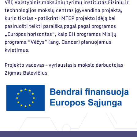
Narystė nacionalinėse ir tarptautinėse
VšĮ Valstybinis mokslinių tyrimų institutas Fizinių ir
organizacijose bei asociacijose
Moksliniai skyriai
technologijos mokslų centras įgyvendina projektą,
kurio tikslas - patikrinti MTEP projekto idėją bei
Mokslinės publikacijos
pasiruošti teikti paraišką pagal pagal programos
„Europos horizontas“, kaip EH programos Misijų
Mokslo projektai
programa “Vėžys” (ang. Cancer) planuojamus
Patentai
kvietimus.
Mokslo renginiai
Projekto vadovas – vyriausiasis mokslo darbuotojas
Zigmas Balevičius
Informacija studentams
Informacija moksleiviams ir mokytojams
Nuo moksleivio iki mokslininko