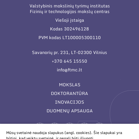
Valstybinis mokslinių tyrimų institutas
Fizinių ir technologijos mokslų centras
Viešoji įstaiga
Kodas 302496128
PVM kodas LT100005300110
Savanorių pr. 231, LT-02300 Vilnius
+370 645 15550
info@ftmc.lt
MOKSLAS
DOKTORANTŪRA
INOVACIJOS
DUOMENŲ APSAUGA
Mūsų svetainė naudoja slapukus (angl. cookies). Šie slapukai yra
būtini, kad veiktų svetainė, ir negali būti išjungti.