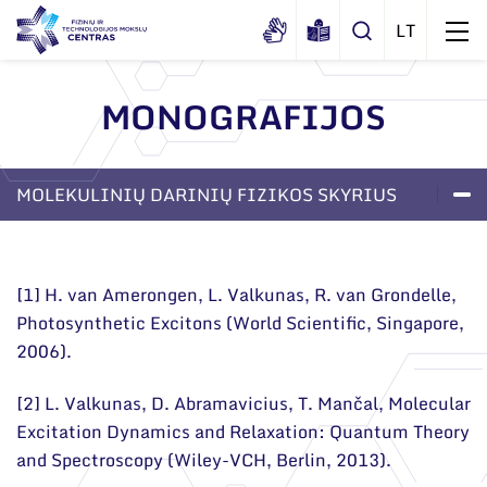
MONOGRAFIJOS
Apie mus
Dokumentai
MOLEKULINIŲ DARINIŲ FIZIKOS SKYRIUS
Struktūra
Sertifikatai ir akreditavimo pažymėjimai
Administracija
LABORATORIJOS
PROJEKTAI
APIE SKYRIŲ
Naujienos
Viešieji pirkimai
Administraciniai skyriai
Renginiai
[1] H. van Amerongen, L. Valkunas, R. van Grondelle,
Korupcijos prevencija
Photosynthetic Excitons (World Scientific, Singapore,
Moksliniai skyriai
Tinklalaidės
2006).
Bendri rekvizitai
Duomenų apsauga
Mokslo taryba
Leidiniai
Administracija
Darbuotojams
[2] L. Valkunas, D. Abramavicius, T. Mančal, Molecular
Tarptautinė patarėjų taryba
Excitation Dynamics and Relaxation: Quantum Theory
Darbuotojų kontaktai
Nuorodos
Mokslininkai emeritai
and Spectroscopy (Wiley-VCH, Berlin, 2013).