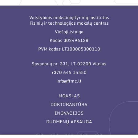
Narystė nacionalinėse ir tarptautinėse
organizacijose bei asociacijose
Valstybinis mokslinių tyrimų institutas
Fizinių ir technologijos mokslų centras
Viešoji įstaiga
Kodas 302496128
PVM kodas LT100005300110
Savanorių pr. 231, LT-02300 Vilnius
+370 645 15550
info@ftmc.lt
MOKSLAS
DOKTORANTŪRA
INOVACIJOS
DUOMENŲ APSAUGA