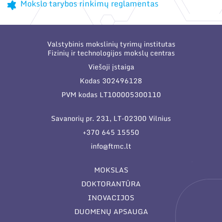
Narystė nacionalinėse ir tarptautinėse
Moksliniai skyriai
Mokslo tarybos rinkimų reglamentas
organizacijose bei asociacijose
Mokslo taryba
Naujienos
Tarptautinė patarėjų taryba
Valstybinis mokslinių tyrimų institutas
Fizinių ir technologijos mokslų centras
Renginiai
Mokslininkai emeritai
Viešoji įstaiga
Kodas 302496128
Tinklalaidės
Bendri rekvizitai
PVM kodas LT100005300110
Leidiniai
Administracija
Savanorių pr. 231, LT-02300 Vilnius
Darbuotojų kontaktai
+370 645 15550
info@ftmc.lt
MOKSLAS
DOKTORANTŪRA
INOVACIJOS
DUOMENŲ APSAUGA