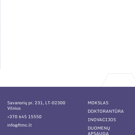
Savanorių pr. 231, LT-02300
MOKSLAS
Vilnius
DOKTORANTŪRA
+370 645 15550
INOVACIJOS
info@ftmc.lt
DUOMENŲ
APSAUGA