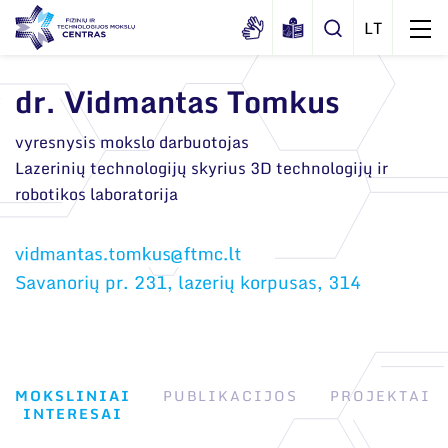
dr. Vidmantas Tomkus
Apie mus
vyresnysis mokslo darbuotojas
Lazerinių technologijų skyrius 3D technologijų ir
Dokumentai
Struktūra
robotikos laboratorija
Sertifikatai ir akreditavimo pažymėjimai
Administracija
Naujienos
Viešieji pirkimai
Administraciniai skyriai
Renginiai
Savanorių pr. 231, lazerių korpusas, 314
Korupcijos prevencija
Moksliniai skyriai
Tinklalaidės
Bendri rekvizitai
Duomenų apsauga
Mokslo taryba
Leidiniai
Administracija
Darbuotojams
Tarptautinė patarėjų taryba
MOKSLINIAI
PUBLIKACIJOS
PROJEKTAI
Darbuotojų kontaktai
Nuorodos
INTERESAI
Mokslininkai emeritai