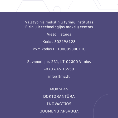
Narystė nacionalinėse ir tarptautinėse
organizacijose bei asociacijose
Valstybinis mokslinių tyrimų institutas
Fizinių ir technologijos mokslų centras
Viešoji įstaiga
Kodas 302496128
PVM kodas LT100005300110
Savanorių pr. 231, LT-02300 Vilnius
+370 645 15550
info@ftmc.lt
MOKSLAS
DOKTORANTŪRA
INOVACIJOS
DUOMENŲ APSAUGA