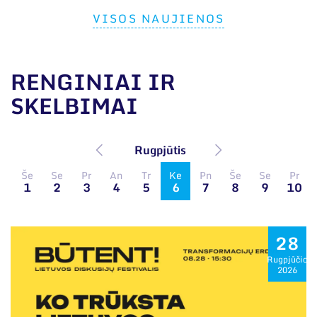
VISOS NAUJIENOS
RENGINIAI IR
SKELBIMAI
Rugpjūtis
Še
Se
Pr
An
Tr
Ke
Pn
Še
Se
Pr
1
2
3
4
5
6
7
8
9
10
28
Rugpjūčio
2026