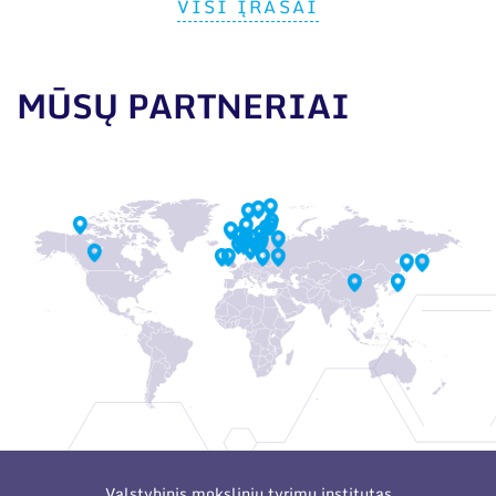
VISI ĮRAŠAI
MŪSŲ PARTNERIAI
Valstybinis mokslinių tyrimų institutas