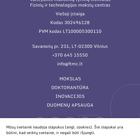
Fizinių ir technologijos mokslų centras
Viešoji įstaiga
Kodas 302496128
PVM kodas LT100005300110
Savanorių pr. 231, LT-02300 Vilnius
+370 645 15550
info@ftmc.lt
MOKSLAS
DOKTORANTŪRA
INOVACIJOS
DUOMENŲ APSAUGA
Mūsų svetainė naudoja slapukus (angl. cookies). Šie slapukai yra
būtini, kad veiktų svetainė, ir negali būti išjungti.