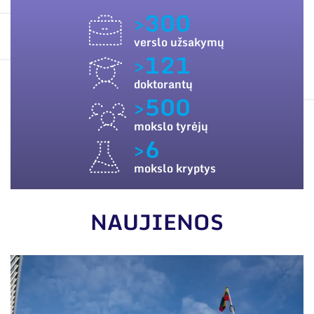
ES PARAMA
Narystė nacionalinėse ir tarptautinėse
>300
organizacijose bei asociacijose
SUSISIEKITE SU MUMIS
verslo užsakymų
>121
doktorantų
>500
mokslo tyrėjų
>6
mokslo kryptys
NAUJIENOS