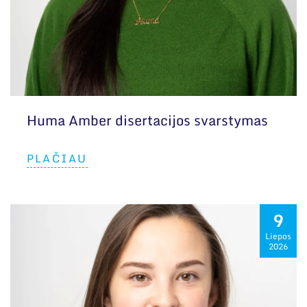
Huma Amber disertacijos svarstymas
PLAČIAU
9
Liepos
2026