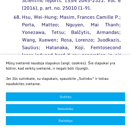
Scientific reports. ISSN 2045-2322. Vol. 6
(2016), p. art. no. 25010 [1-9].
Hsu, Wei-Hung; Masim, Frances Camille P.;
Porta, Matteo; Nguyen, Mai Thanh;
Yonezawa, Tetsu; Balčytis, Armandas;
Wang, Xuewen; Rosa, Lorenzo; Juodkazis,
Saulius; Hatanaka, Koji. Femtosecond
laser-induced hard X-ray generation in air
from a solution flow of Au nano-sphere
Mūsų svetainė naudoja slapukus (angl. cookies). Šie slapukai yra
būtini, kad veiktų svetainė, ir negali būti išjungti.
suspension using an automatic positioning
system // Optics express. ISSN 1094-4087.
Jei Jūs sutinkate, su slapukais, spauskite „Sutinku“ ir toliau
naudokitės svetaine.
Vol. 24, iss. 18 (2016), p. 19994-20001.
Huber, C.; Orlovas, Sergejus; Banzer, P.;
Sutinku
Leuchs, G.. Influence of the substrate
material on the knife-edge based profiling of
Nesutinku
tightly focused light beams // Optics
Parinktys
express. ISSN 1094-4087. Vol. 24, iss. 8