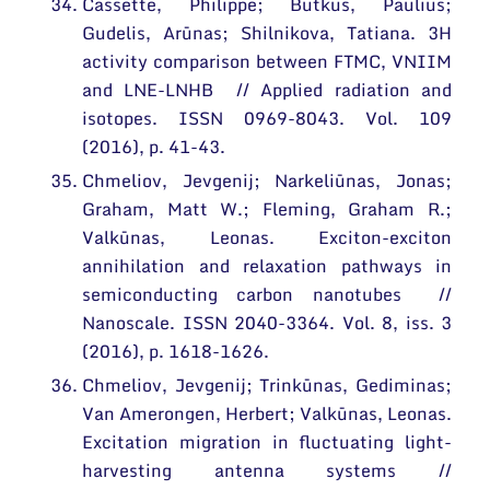
Cassette, Philippe; Butkus, Paulius;
Gudelis, Arūnas; Shilnikova, Tatiana. 3H
activity comparison between FTMC, VNIIM
and LNE-LNHB // Applied radiation and
isotopes. ISSN 0969-8043. Vol. 109
(2016), p. 41-43.
Chmeliov, Jevgenij; Narkeliūnas, Jonas;
Graham, Matt W.; Fleming, Graham R.;
Valkūnas, Leonas. Exciton-exciton
annihilation and relaxation pathways in
semiconducting carbon nanotubes //
Nanoscale. ISSN 2040-3364. Vol. 8, iss. 3
(2016), p. 1618-1626.
Chmeliov, Jevgenij; Trinkūnas, Gediminas;
Van Amerongen, Herbert; Valkūnas, Leonas.
Excitation migration in fluctuating light-
harvesting antenna systems //