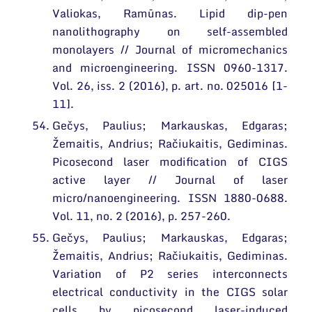
Valiokas, Ramūnas. Lipid dip-pen
nanolithography on self-assembled
monolayers // Journal of micromechanics
and microengineering. ISSN 0960-1317.
Vol. 26, iss. 2 (2016), p. art. no. 025016 [1-
11].
Gečys, Paulius; Markauskas, Edgaras;
Žemaitis, Andrius; Račiukaitis, Gediminas.
Picosecond laser modification of CIGS
active layer // Journal of laser
micro/nanoengineering. ISSN 1880-0688.
Vol. 11, no. 2 (2016), p. 257-260.
Gečys, Paulius; Markauskas, Edgaras;
Žemaitis, Andrius; Račiukaitis, Gediminas.
Variation of P2 series interconnects
electrical conductivity in the CIGS solar
cells by picosecond laser-induced