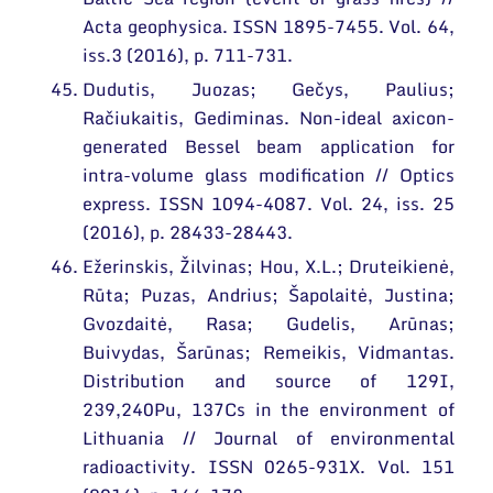
Acta geophysica. ISSN 1895-7455. Vol. 64,
iss.3 (2016), p. 711-731.
Dudutis, Juozas; Gečys, Paulius;
Račiukaitis, Gediminas. Non-ideal axicon-
generated Bessel beam application for
intra-volume glass modification // Optics
express. ISSN 1094-4087. Vol. 24, iss. 25
(2016), p. 28433-28443.
Ežerinskis, Žilvinas; Hou, X.L.; Druteikienė,
Rūta; Puzas, Andrius; Šapolaitė, Justina;
Gvozdaitė, Rasa; Gudelis, Arūnas;
Buivydas, Šarūnas; Remeikis, Vidmantas.
Distribution and source of 129I,
239,240Pu, 137Cs in the environment of
Lithuania // Journal of environmental
radioactivity. ISSN 0265-931X. Vol. 151