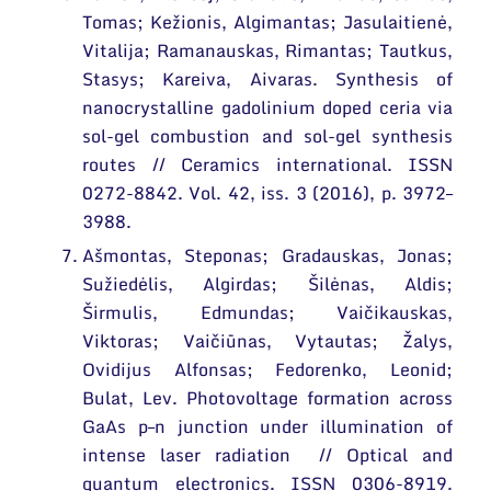
Tomas; Kežionis, Algimantas; Jasulaitienė,
Vitalija; Ramanauskas, Rimantas; Tautkus,
Stasys; Kareiva, Aivaras. Synthesis of
nanocrystalline gadolinium doped ceria via
sol-gel combustion and sol-gel synthesis
routes // Ceramics international. ISSN
0272-8842. Vol. 42, iss. 3 (2016), p. 3972–
3988.
Ašmontas, Steponas; Gradauskas, Jonas;
Sužiedėlis, Algirdas; Šilėnas, Aldis;
Širmulis, Edmundas; Vaičikauskas,
Viktoras; Vaičiūnas, Vytautas; Žalys,
Ovidijus Alfonsas; Fedorenko, Leonid;
Bulat, Lev. Photovoltage formation across
GaAs p–n junction under illumination of
intense laser radiation // Optical and
quantum electronics. ISSN 0306-8919.