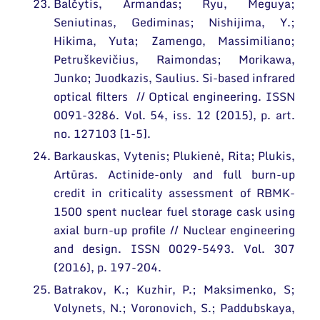
Balčytis, Armandas; Ryu, Meguya;
Seniutinas, Gediminas; Nishijima, Y.;
Hikima, Yuta; Zamengo, Massimiliano;
Petruškevičius, Raimondas; Morikawa,
Junko; Juodkazis, Saulius. Si-based infrared
optical filters // Optical engineering. ISSN
0091-3286. Vol. 54, iss. 12 (2015), p. art.
no. 127103 [1-5].
Barkauskas, Vytenis; Plukienė, Rita; Plukis,
Artūras. Actinide-only and full burn-up
credit in criticality assessment of RBMK-
1500 spent nuclear fuel storage cask using
axial burn-up profile // Nuclear engineering
and design. ISSN 0029-5493. Vol. 307
(2016), p. 197-204.
Batrakov, K.; Kuzhir, P.; Maksimenko, S;
Volynets, N.; Voronovich, S.; Paddubskaya,