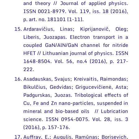
and theory // Journal of applied physics.
ISSN 0021-8979. Vol. 119, iss. 18 (2016),
p. art. no. 181101 [1-11].
Ardaravičius, Linas; Kiprijanovič, Oleg;
Liberis, Juozapas. Electron transport in a
coupled GaN/AlN/GaN channel for nitride
HFET // Lithuanian journal of physics. ISSN
1648-8504. Vol. 56, no.4 (2016), p. 217-
222.
Asadauskas, Svajus; Kreivaitis, Raimondas;
Bikulčius, Gedvidas; Grigucevičienė, Asta;
Padgurskas, Juozas. Tribological effects of
Cu, Fe and Zn nano-particles, suspended in
mineral and bio-based oils // Lubrication
science. ISSN 0954-0075. Vol. 28, iss. 3
(2016), p. 157-176.
Auffray, E.; Augulis, Ramūnas; Borisevich,