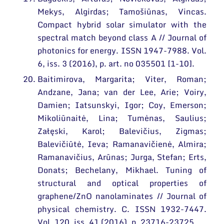
Mekys, Algirdas; Tamošiūnas, Vincas.
Compact hybrid solar simulator with the
spectral match beyond class A // Journal of
photonics for energy. ISSN 1947-7988. Vol.
6, iss. 3 (2016), p. art. no 035501 [1-10].
Baitimirova, Margarita; Viter, Roman;
Andzane, Jana; van der Lee, Arie; Voiry,
Damien; Iatsunskyi, Igor; Coy, Emerson;
Mikoliūnaitė, Lina; Tumėnas, Saulius;
Załęski, Karol; Balevičius, Zigmas;
Balevičiūtė, Ieva; Ramanavičienė, Almira;
Ramanavičius, Arūnas; Jurga, Stefan; Erts,
Donats; Bechelany, Mikhael. Tuning of
structural and optical properties of
graphene/ZnO nanolaminates // Journal of
physical chemistry. C. ISSN 1932-7447.
Vol. 120, iss. 41 (2016), p. 23716-23725.