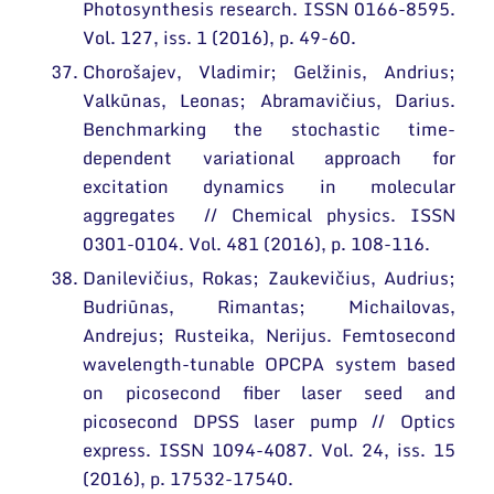
Photosynthesis research. ISSN 0166-8595.
Vol. 127, iss. 1 (2016), p. 49-60.
Chorošajev, Vladimir; Gelžinis, Andrius;
Valkūnas, Leonas; Abramavičius, Darius.
Benchmarking the stochastic time-
dependent variational approach for
excitation dynamics in molecular
aggregates // Chemical physics. ISSN
0301-0104. Vol. 481 (2016), p. 108-116.
Danilevičius, Rokas; Zaukevičius, Audrius;
Budriūnas, Rimantas; Michailovas,
Andrejus; Rusteika, Nerijus. Femtosecond
wavelength-tunable OPCPA system based
on picosecond fiber laser seed and
picosecond DPSS laser pump // Optics
express. ISSN 1094-4087. Vol. 24, iss. 15
(2016), p. 17532-17540.