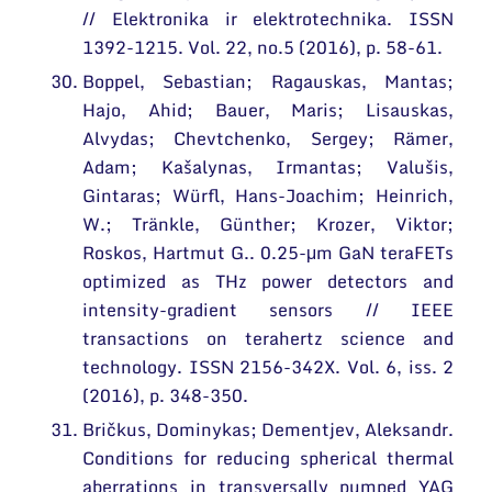
// Elektronika ir elektrotechnika. ISSN
1392-1215. Vol. 22, no.5 (2016), p. 58-61.
Boppel, Sebastian; Ragauskas, Mantas;
Hajo, Ahid; Bauer, Maris; Lisauskas,
Alvydas; Chevtchenko, Sergey; Rämer,
Adam; Kašalynas, Irmantas; Valušis,
Gintaras; Würfl, Hans-Joachim; Heinrich,
W.; Tränkle, Günther; Krozer, Viktor;
Roskos, Hartmut G.. 0.25-μm GaN teraFETs
optimized as THz power detectors and
intensity-gradient sensors // IEEE
transactions on terahertz science and
technology. ISSN 2156-342X. Vol. 6, iss. 2
(2016), p. 348-350.
Bričkus, Dominykas; Dementjev, Aleksandr.
Conditions for reducing spherical thermal
aberrations in transversally pumped YAG