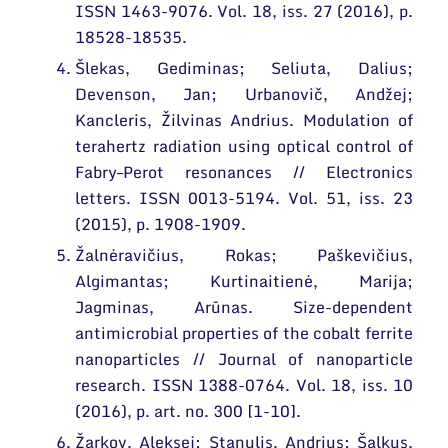
ISSN 1463-9076. Vol. 18, iss. 27 (2016), p.
18528-18535.
Šlekas, Gediminas; Seliuta, Dalius;
Devenson, Jan; Urbanovič, Andžej;
Kancleris, Žilvinas Andrius. Modulation of
terahertz radiation using optical control of
Fabry–Perot resonances // Electronics
letters. ISSN 0013-5194. Vol. 51, iss. 23
(2015), p. 1908-1909.
Žalnėravičius, Rokas; Paškevičius,
Algimantas; Kurtinaitienė, Marija;
Jagminas, Arūnas. Size-dependent
antimicrobial properties of the cobalt ferrite
nanoparticles // Journal of nanoparticle
research. ISSN 1388-0764. Vol. 18, iss. 10
(2016), p. art. no. 300 [1-10].
Žarkov, Aleksej; Stanulis, Andrius; Šalkus,