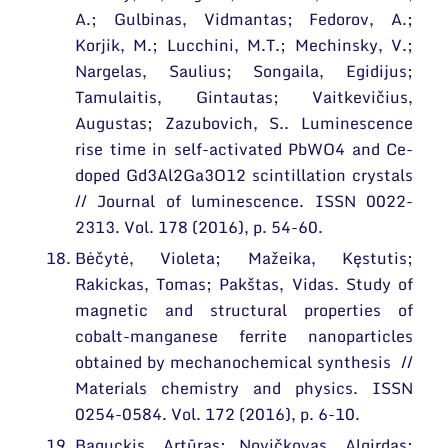
A.; Gulbinas, Vidmantas; Fedorov, A.;
Korjik, M.; Lucchini, M.T.; Mechinsky, V.;
Nargelas, Saulius; Songaila, Egidijus;
Tamulaitis, Gintautas; Vaitkevičius,
Augustas; Zazubovich, S.. Luminescence
rise time in self-activated PbWO4 and Ce-
doped Gd3Al2Ga3O12 scintillation crystals
// Journal of luminescence. ISSN 0022-
2313. Vol. 178 (2016), p. 54-60.
Bėčytė, Violeta; Mažeika, Kęstutis;
Rakickas, Tomas; Pakštas, Vidas. Study of
magnetic and structural properties of
cobalt-manganese ferrite nanoparticles
obtained by mechanochemical synthesis //
Materials chemistry and physics. ISSN
0254-0584. Vol. 172 (2016), p. 6-10.
Baguckis, Artūras; Novičkovas, Algirdas;