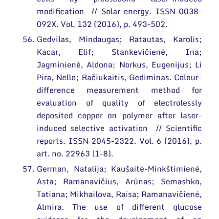
modification // Solar energy. ISSN 0038-
092X. Vol. 132 (2016), p. 493-502.
Gedvilas, Mindaugas; Ratautas, Karolis;
Kacar, Elif; Stankevičienė, Ina;
Jagminienė, Aldona; Norkus, Eugenijus; Li
Pira, Nello; Račiukaitis, Gediminas. Colour-
difference measurement method for
evaluation of quality of electrolessly
deposited copper on polymer after laser-
induced selective activation // Scientific
reports. ISSN 2045-2322. Vol. 6 (2016), p.
art. no. 22963 [1-8].
German, Natalija; Kaušaitė-Minkštimienė,
Asta; Ramanavičius, Arūnas; Semashko,
Tatiana; Mikhailova, Raisa; Ramanavičienė,
Almira. The use of different glucose