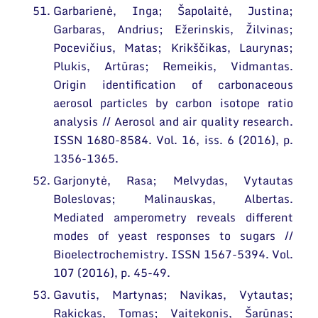
Garbarienė, Inga; Šapolaitė, Justina;
Garbaras, Andrius; Ežerinskis, Žilvinas;
Pocevičius, Matas; Krikščikas, Laurynas;
Plukis, Artūras; Remeikis, Vidmantas.
Origin identification of carbonaceous
aerosol particles by carbon isotope ratio
analysis // Aerosol and air quality research.
ISSN 1680-8584. Vol. 16, iss. 6 (2016), p.
1356-1365.
Garjonytė, Rasa; Melvydas, Vytautas
Boleslovas; Malinauskas, Albertas.
Mediated amperometry reveals different
modes of yeast responses to sugars //
Bioelectrochemistry. ISSN 1567-5394. Vol.
107 (2016), p. 45-49.
Gavutis, Martynas; Navikas, Vytautas;
Rakickas, Tomas; Vaitekonis, Šarūnas;