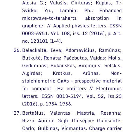
Alesia G.; Valušis, Gintaras; Kaplas, T.;
Svirko, Yu.; Lambin, Ph.. Enhanced
microwave-to-terahertz absorption in
graphene // Applied physics letters. ISSN
0003-6951. Vol. 108, iss. 12 (2016), p. Art.
no. 123101 [1-4].
Beleckaitė, Ieva; Adomavičius, Ramūnas;
Butkutė, Renata; Pačebutas, Vaidas; Molis,
Gediminas; Bukauskas, Virginijus; Selskis,
Algirdas; Krotkus, Arūnas. Non-
stoichiometric GaAs – prospective material
for compact THz emitters // Electronics
letters. ISSN 0013-5194. Vol. 52, iss.23
(2016), p. 1954-1956.
Bertašius, Valentas; Mastria, Rosanna;
Rizzo, Aurora; Gigli, Giuseppe; Giansante,
Carlo; Gulbinas, Vidmantas. Charge carrier