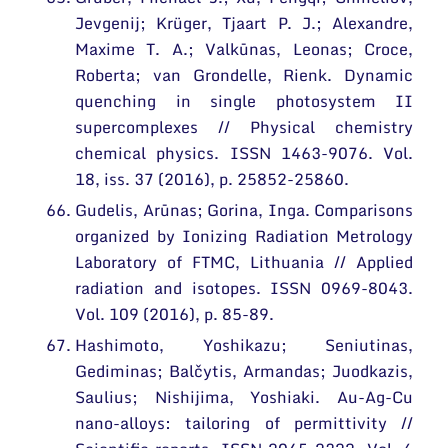
Jevgenij; Krüger, Tjaart P. J.; Alexandre,
Maxime T. A.; Valkūnas, Leonas; Croce,
Roberta; van Grondelle, Rienk. Dynamic
quenching in single photosystem II
supercomplexes // Physical chemistry
chemical physics. ISSN 1463-9076. Vol.
18, iss. 37 (2016), p. 25852-25860.
Gudelis, Arūnas; Gorina, Inga. Comparisons
organized by Ionizing Radiation Metrology
Laboratory of FTMC, Lithuania // Applied
radiation and isotopes. ISSN 0969-8043.
Vol. 109 (2016), p. 85-89.
Hashimoto, Yoshikazu; Seniutinas,
Gediminas; Balčytis, Armandas; Juodkazis,
Saulius; Nishijima, Yoshiaki. Au-Ag-Cu
nano-alloys: tailoring of permittivity //