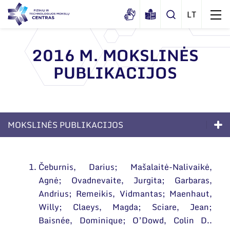
2016 M. MOKSLINĖS
PUBLIKACIJOS
Apie mus
Dokumentai
Struktūra
Sertifikatai ir akreditavimo pažymėjimai
Administracija
Naujienos
MOKSLINĖS PUBLIKACIJOS
Viešieji pirkimai
Administraciniai skyriai
Renginiai
Kompetencijos
Korupcijos prevencija
Moksliniai skyriai
Tinklalaidės
Čeburnis, Darius; Mašalaitė-Nalivaikė,
Bendri rekvizitai
Duomenų apsauga
Ilgalaikės programos
Mokslo taryba
Leidiniai
Agnė; Ovadnevaite, Jurgita; Garbaras,
Administracija
Darbuotojams
Moksliniai skyriai
Andrius; Remeikis, Vidmantas; Maenhaut,
Tarptautinė patarėjų taryba
Willy; Claeys, Magda; Sciare, Jean;
Darbuotojų kontaktai
Nuorodos
Mokslinės publikacijos
Mokslininkai emeritai
Baisnée, Dominique; O’Dowd, Colin D..