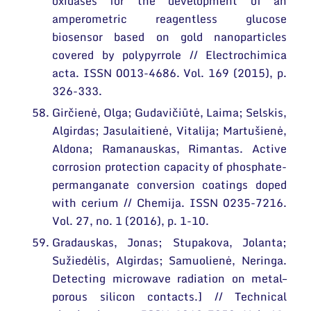
oxidases for the development of an
amperometric reagentless glucose
biosensor based on gold nanoparticles
covered by polypyrrole // Electrochimica
acta. ISSN 0013-4686. Vol. 169 (2015), p.
326-333.
Girčienė, Olga; Gudavičiūtė, Laima; Selskis,
Algirdas; Jasulaitienė, Vitalija; Martušienė,
Aldona; Ramanauskas, Rimantas. Active
corrosion protection capacity of phosphate-
permanganate conversion coatings doped
with cerium // Chemija. ISSN 0235-7216.
Vol. 27, no. 1 (2016), p. 1-10.
Gradauskas, Jonas; Stupakova, Jolanta;
Sužiedėlis, Algirdas; Samuolienė, Neringa.
Detecting microwave radiation on metal–
porous silicon contacts.] // Technical