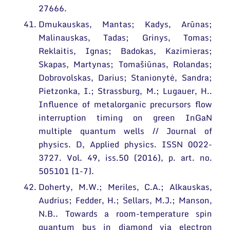
27666.
Dmukauskas, Mantas; Kadys, Arūnas;
Malinauskas, Tadas; Grinys, Tomas;
Reklaitis, Ignas; Badokas, Kazimieras;
Skapas, Martynas; Tomašiūnas, Rolandas;
Dobrovolskas, Darius; Stanionytė, Sandra;
Pietzonka, I.; Strassburg, M.; Lugauer, H..
Influence of metalorganic precursors flow
interruption timing on green InGaN
multiple quantum wells // Journal of
physics. D, Applied physics. ISSN 0022-
3727. Vol. 49, iss.50 (2016), p. art. no.
505101 [1-7].
Doherty, M.W.; Meriles, C.A.; Alkauskas,
Audrius; Fedder, H.; Sellars, M.J.; Manson,
N.B.. Towards a room-temperature spin
quantum bus in diamond via electron