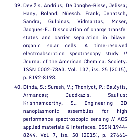
Devižis, Andrius; De Jonghe-Risse, Jelissa;
Hany, Roland; Nüesch, Frank; Jenatsch,
Sandra; Gulbinas, Vidmantas; Moser,
Jacques-E.. Dissociation of charge transfer
states and carrier separation in bilayer
organic solar cells: A time-resolved
electroabsorption spectroscopy study //
Journal of the American Chemical Society.
ISSN 0002-7863. Vol. 137, iss. 25 (2015),
p. 8192–8198.
Dinda, S.; Suresh, V.; Thoniyot, P.; Balčytis,
Armandas; Juodkazis, Saulius;
Krishnamoorthy, S.. Engineering 3D
nanoplasmonic assemblies for high
performance spectroscopic sensing // ACS
applied materials & interfaces. ISSN 1944-
8244. Vol. 7, iss. 50 (2015), p. 27661–