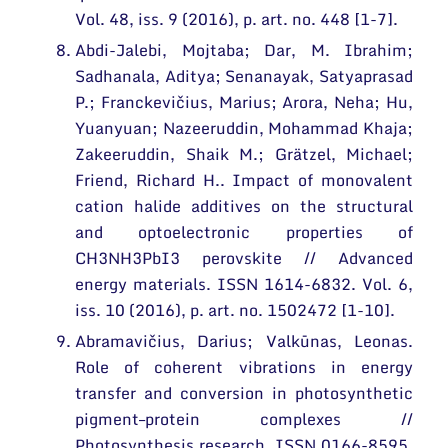
Vol. 48, iss. 9 (2016), p. art. no. 448 [1-7].
Abdi-Jalebi, Mojtaba; Dar, M. Ibrahim;
Sadhanala, Aditya; Senanayak, Satyaprasad
P.; Franckevičius, Marius; Arora, Neha; Hu,
Yuanyuan; Nazeeruddin, Mohammad Khaja;
Zakeeruddin, Shaik M.; Grätzel, Michael;
Friend, Richard H.. Impact of monovalent
cation halide additives on the structural
and optoelectronic properties of
CH3NH3PbI3 perovskite // Advanced
energy materials. ISSN 1614-6832. Vol. 6,
iss. 10 (2016), p. art. no. 1502472 [1-10].
Abramavičius, Darius; Valkūnas, Leonas.
Role of coherent vibrations in energy
transfer and conversion in photosynthetic
pigment–protein complexes //
Photosynthesis research. ISSN 0166-8595.