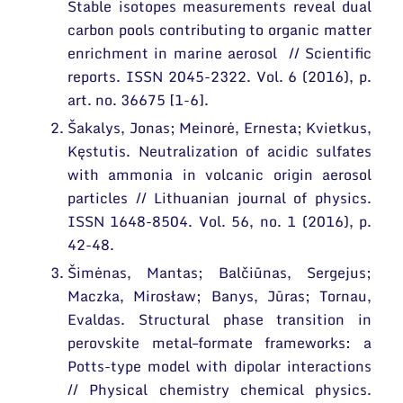
Narystė nacionalinėse ir tarptautinėse
Stable isotopes measurements reveal dual
Mokslo projektai
organizacijose bei asociacijose
carbon pools contributing to organic matter
Patentai
enrichment in marine aerosol // Scientific
reports. ISSN 2045-2322. Vol. 6 (2016), p.
Mokslo renginiai
art. no. 36675 [1-6].
Informacija studentams
Šakalys, Jonas; Meinorė, Ernesta; Kvietkus,
Kęstutis. Neutralization of acidic sulfates
Informacija moksleiviams ir mokytojams
with ammonia in volcanic origin aerosol
particles // Lithuanian journal of physics.
Nuo moksleivio iki mokslininko
ISSN 1648-8504. Vol. 56, no. 1 (2016), p.
42-48.
Šimėnas, Mantas; Balčiūnas, Sergejus;
Maczka, Mirosław; Banys, Jūras; Tornau,
Evaldas. Structural phase transition in
perovskite metal–formate frameworks: a
Potts-type model with dipolar interactions
// Physical chemistry chemical physics.