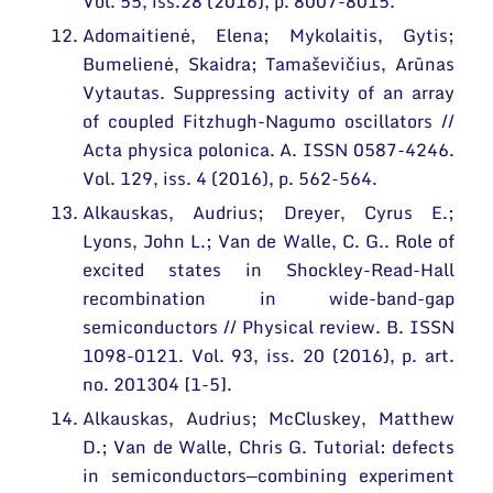
Vol. 55, iss.28 (2016), p. 8007-8015.
Adomaitienė, Elena; Mykolaitis, Gytis;
Bumelienė, Skaidra; Tamaševičius, Arūnas
Vytautas. Suppressing activity of an array
of coupled Fitzhugh-Nagumo oscillators //
Acta physica polonica. A. ISSN 0587-4246.
Vol. 129, iss. 4 (2016), p. 562-564.
Alkauskas, Audrius; Dreyer, Cyrus E.;
Lyons, John L.; Van de Walle, C. G.. Role of
excited states in Shockley-Read-Hall
recombination in wide-band-gap
semiconductors // Physical review. B. ISSN
1098-0121. Vol. 93, iss. 20 (2016), p. art.
no. 201304 [1-5].
Alkauskas, Audrius; McCluskey, Matthew
D.; Van de Walle, Chris G. Tutorial: defects
in semiconductors—combining experiment