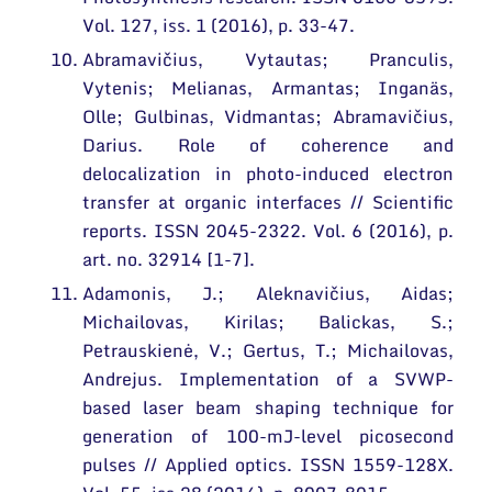
Vol. 127, iss. 1 (2016), p. 33-47.
Abramavičius, Vytautas; Pranculis,
Vytenis; Melianas, Armantas; Inganäs,
Olle; Gulbinas, Vidmantas; Abramavičius,
Darius. Role of coherence and
delocalization in photo-induced electron
transfer at organic interfaces // Scientific
reports. ISSN 2045-2322. Vol. 6 (2016), p.
art. no. 32914 [1-7].
Adamonis, J.; Aleknavičius, Aidas;
Michailovas, Kirilas; Balickas, S.;
Petrauskienė, V.; Gertus, T.; Michailovas,
Andrejus. Implementation of a SVWP-
based laser beam shaping technique for
generation of 100-mJ-level picosecond
pulses // Applied optics. ISSN 1559-128X.