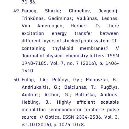
71-86.
Farooq, Shazia; Chmeliov, Jevgenij;
Trinkūnas, Gediminas; Valkūnas, Leonas;
Van Amerongen, Herbert. Is there
excitation energy transfer between
different layers of stacked photosystem-II-
containing thylakoid membranes? //
Journal of physical chemistry letters. ISSN
1948-7185. Vol. 7, no. 7 (2016), p. 1406-
1410.
Fülöp, J.A.; Polónyi, Gy.; Monoszlai, B.;
Andriukaitis, G.; Balciunas, T.; Pugžlys,
Audrius; Arthur, G.; Baltuška, Andrius;
Hebling, J.. Highly efficient scalable
monolithic semiconductor terahertz pulse
source // Optica. ISSN 2334-2536. Vol. 3,
iss.10 (2016), p. 1075-1078.