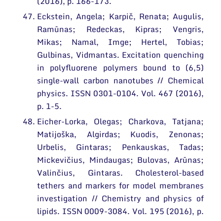
(2016), p. 166-173.
Eckstein, Angela; Karpič, Renata; Augulis,
Ramūnas; Redeckas, Kipras; Vengris,
Mikas; Namal, Imge; Hertel, Tobias;
Gulbinas, Vidmantas. Excitation quenching
in polyfluorene polymers bound to (6,5)
single-wall carbon nanotubes // Chemical
physics. ISSN 0301-0104. Vol. 467 (2016),
p. 1-5.
Eicher-Lorka, Olegas; Charkova, Tatjana;
Matijoška, Algirdas; Kuodis, Zenonas;
Urbelis, Gintaras; Penkauskas, Tadas;
Mickevičius, Mindaugas; Bulovas, Arūnas;
Valinčius, Gintaras. Cholesterol-based
tethers and markers for model membranes
investigation // Chemistry and physics of
lipids. ISSN 0009-3084. Vol. 195 (2016), p.