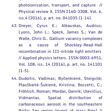
photoionization, transport, and capture //
Physical review X. ISSN 2160-3308. Vol. 6,
iss.4 (2016), p. art. no. 041035 [1-14].
Dreyer, Cyrus E.; Alkauskas, Audrius;
Lyons, John L.; Speck, James S.; Van de
Walle, Chris G.. Gallium vacancy complexes
as a cause of Shockley-Read-Hall
recombination in III-nitride light emitters
// Applied physics letters. ISSN 0003-6951.
Vol. 108, iss. 14 (2016), p. art. no. 141101
[1-5].
Dudoitis, Vadimas; Byčenkienė, Steigvilė;
Plauškaitė-Šukienė, Kristina; Bozzetti, C.;
Fröhlich, Roman; Mordas, Genrik; Ulevičius,
Vidmantas. Spatial distribution of
carbonaceous aerosol in the southeastern
Baltic Sea region (event of grass fires) //