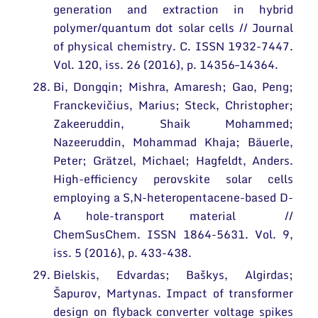
generation and extraction in hybrid
polymer/quantum dot solar cells // Journal
of physical chemistry. C. ISSN 1932-7447.
Vol. 120, iss. 26 (2016), p. 14356–14364.
Bi, Dongqin; Mishra, Amaresh; Gao, Peng;
Franckevičius, Marius; Steck, Christopher;
Zakeeruddin, Shaik Mohammed;
Nazeeruddin, Mohammad Khaja; Bäuerle,
Peter; Grätzel, Michael; Hagfeldt, Anders.
High-efficiency perovskite solar cells
employing a S,N-heteropentacene-based D-
A hole-transport material //
ChemSusChem. ISSN 1864-5631. Vol. 9,
iss. 5 (2016), p. 433-438.
Bielskis, Edvardas; Baškys, Algirdas;
Šapurov, Martynas. Impact of transformer
design on flyback converter voltage spikes