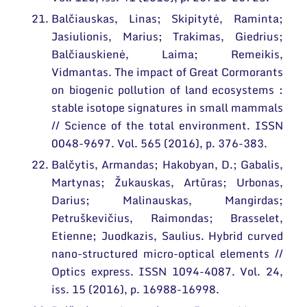
Balčiauskas, Linas; Skipitytė, Raminta;
Jasiulionis, Marius; Trakimas, Giedrius;
Balčiauskienė, Laima; Remeikis,
Vidmantas. The impact of Great Cormorants
on biogenic pollution of land ecosystems :
stable isotope signatures in small mammals
// Science of the total environment. ISSN
0048-9697. Vol. 565 (2016), p. 376-383.
Balčytis, Armandas; Hakobyan, D.; Gabalis,
Martynas; Žukauskas, Artūras; Urbonas,
Darius; Malinauskas, Mangirdas;
Petruškevičius, Raimondas; Brasselet,
Etienne; Juodkazis, Saulius. Hybrid curved
nano-structured micro-optical elements //
Optics express. ISSN 1094-4087. Vol. 24,
iss. 15 (2016), p. 16988-16998.