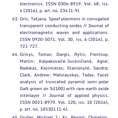
electronics. ISSN 0306-8919. Vol. 48, iss.
4 (2016), p. art. no. 234 [1-9].
Gric, Tatjana. Spoof plasmons in corrugated
transparent conducting oxides // Journal of
electromagnetic waves and applications.
ISSN 0920-5071. Vol. 30, iss. 6 (2016), p.
721-727.
Grinys, Tomas; Dargis, Rytis; Frentrup,
Martin; Kalpakovaitė-Jucevičienė, Agnė;
Badokas, Kazimieras; Stanionytė, Sandra;
Clark, Andrew; Malinauskas, Tadas. Facet
analysis of truncated pyramid semi-polar
GaN grown on Si(100) with rare-earth oxide
interlayer // Journal of applied physics.
ISSN 0021-8979. Vol. 120, iss. 10 (2016),
p. art. no. 105301 [1-6].
Gruber, Michael J.; Xu, Pengqi; Chmeliov,