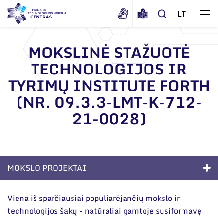
MOKSLINĖ STAŽUOTĖ
TECHNOLOGIJOS IR
Apie mus
TYRIMŲ INSTITUTE FORTH
Dokumentai
Struktūra
(NR. 09.3.3-LMT-K-712-
Sertifikatai ir akreditavimo pažymėjimai
Administracija
Naujienos
21-0028)
Viešieji pirkimai
Administraciniai skyriai
Renginiai
Korupcijos prevencija
Moksliniai skyriai
Tinklalaidės
Bendri rekvizitai
Duomenų apsauga
Mokslo taryba
MOKSLO PROJEKTAI
Leidiniai
Administracija
Darbuotojams
Tarptautinė patarėjų taryba
Kompetencijos
Darbuotojų kontaktai
Viena iš sparčiausiai populiarėjančių mokslo ir
Nuorodos
Mokslininkai emeritai
technologijos šakų - natūraliai gamtoje susiformavę
Ilgalaikės programos