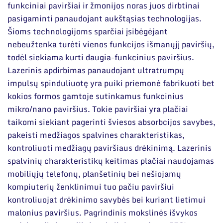
Narystė nacionalinėse ir tarptautinėse
funkciniai paviršiai ir žmonijos noras juos dirbtinai
organizacijose bei asociacijose
Moksliniai skyriai
pasigaminti panaudojant aukštąsias technologijas.
Šioms technologijoms sparčiai įsibėgėjant
Mokslinės publikacijos
nebeužtenka turėti vienos funkcijos išmanųjį paviršių,
Mokslo projektai
todėl siekiama kurti daugia-funkcinius paviršius.
Lazerinis apdirbimas panaudojant ultratrumpų
Patentai
impulsų spinduliuotę yra puiki priemonė fabrikuoti bet
kokios formos gamtoje sutinkamus funkcinius
Mokslo renginiai
mikro/nano paviršius. Tokie paviršiai yra plačiai
Informacija studentams
taikomi siekiant pagerinti šviesos absorbcijos savybes,
pakeisti medžiagos spalvines charakteristikas,
Informacija moksleiviams ir mokytojams
kontroliuoti medžiagų paviršiaus drėkinimą. Lazerinis
spalvinių charakteristikų keitimas plačiai naudojamas
Nuo moksleivio iki mokslininko
mobiliųjų telefonų, planšetinių bei nešiojamų
kompiuterių ženklinimui tuo pačiu paviršiui
kontroliuojat drėkinimo savybės bei kuriant lietimui
malonius paviršius. Pagrindinis mokslinės išvykos