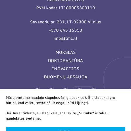
PVM kodas LT100005300110
Savanorių pr. 231, LT-02300 Vilnius
+370 645 15550
info@ftmc.lt
MOKSLAS
DOKTORANTŪRA
INOVACIJOS
DUOMENŲ APSAUGA
Mūsų svetainė naudoja slapukus (angl. cookies). Šie slapukai yra
būtini, kad veiktų svetainė, ir negali būti išjungti.
Jei Jūs sutinkate, su slapukais, spauskite „Sutinku“ ir toliau
naudokitės svetaine.
© 2026 Valstybinis mokslinių tyrimų institutas Fizinių ir
technologijos mokslų centras. Duomenys kaupiami ir saugomi