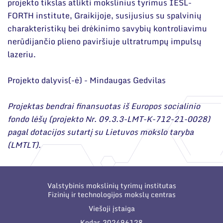
projekto tikslas atlikti mokslinius tyrimus IESL-
FORTH institute, Graikijoje, susijusius su spalvinių
charakteristikų bei drėkinimo savybių kontroliavimu
nerūdijančio plieno paviršiuje ultratrumpų impulsų
lazeriu.
Projekto dalyvis(-ė) - Mindaugas Gedvilas
Projektas bendrai finansuotas iš Europos socialinio
fondo lėšų (projekto Nr. 09.3.3-LMT-K-712-21-0028)
pagal dotacijos sutartį su Lietuvos mokslo taryba
(LMTLT).
Valstybinis mokslinių tyrimų institutas
Fizinių ir technologijos mokslų centras
Viešoji įstaiga
Kodas 302496128