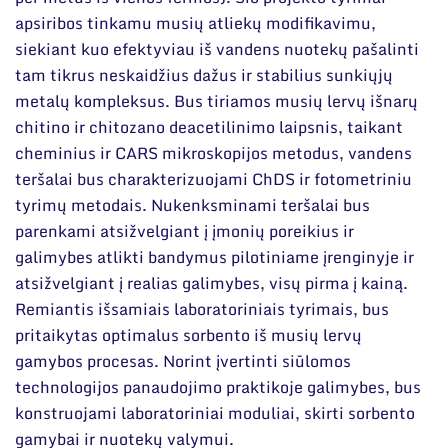
apsiribos tinkamu musių atliekų modifikavimu,
siekiant kuo efektyviau iš vandens nuotekų pašalinti
tam tikrus neskaidžius dažus ir stabilius sunkiųjų
metalų kompleksus. Bus tiriamos musių lervų išnarų
chitino ir chitozano deacetilinimo laipsnis, taikant
cheminius ir CARS mikroskopijos metodus, vandens
teršalai bus charakterizuojami ChDS ir fotometriniu
tyrimų metodais. Nukenksminami teršalai bus
parenkami atsižvelgiant į įmonių poreikius ir
galimybes atlikti bandymus pilotiniame įrenginyje ir
atsižvelgiant į realias galimybes, visų pirma į kainą.
Remiantis išsamiais laboratoriniais tyrimais, bus
pritaikytas optimalus sorbento iš musių lervų
gamybos procesas. Norint įvertinti siūlomos
technologijos panaudojimo praktikoje galimybes, bus
konstruojami laboratoriniai moduliai, skirti sorbento
gamybai ir nuotekų valymui.