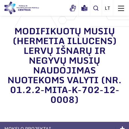
MODIFIKUOTŲ MUSIŲ
(HERMETIA ILLUCENS)
Apie mus
LERVŲ IŠNARŲ IR
Dokumentai
Struktūra
NEGYVŲ MUSIŲ
Sertifikatai ir akreditavimo pažymėjimai
Administracija
Naujienos
NAUDOJIMAS
Viešieji pirkimai
Administraciniai skyriai
NUOTEKOMS VALYTI (NR.
Renginiai
Korupcijos prevencija
01.2.2-MITA-K-702-12-
Moksliniai skyriai
Tinklalaidės
Bendri rekvizitai
Duomenų apsauga
0008)
Mokslo taryba
Leidiniai
Administracija
Darbuotojams
Tarptautinė patarėjų taryba
Darbuotojų kontaktai
Nuorodos
Mokslininkai emeritai
MOKSLO PROJEKTAI