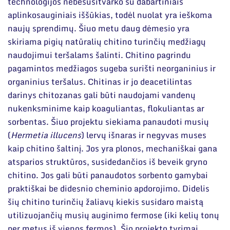
technologijos nebesusitvarko su dabartiniais
aplinkosauginiais iššūkias, todėl nuolat yra ieškoma
naujų sprendimų. Šiuo metu daug dėmesio yra
skiriama pigių natūralių chitino turinčių medžiagų
naudojimui teršalams šalinti. Chitino pagrindu
pagamintos medžiagos sugeba surišti neorganinius ir
organinius teršalus. Chitinas ir jo deacetilintas
darinys chitozanas gali būti naudojami vandenų
nukenksminime kaip koaguliantas, flokuliantas ar
sorbentas. Šiuo projektu siekiama panaudoti musių
(
Hermetia illucens
) lervų išnaras ir negyvas muses
kaip chitino šaltinį. Jos yra plonos, mechaniškai gana
atsparios struktūros, susidedančios iš beveik gryno
chitino. Jos gali būti panaudotos sorbento gamybai
praktiškai be didesnio cheminio apdorojimo. Didelis
šių chitino turinčių žaliavų kiekis susidaro maistą
utilizuojančių musių auginimo fermose (iki kelių tonų
per metus iš vienos fermos). Šio projekto tyrimai