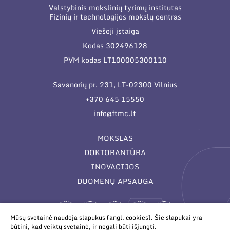
Valstybinis mokslinių tyrimų institutas
Fizinių ir technologijos mokslų centras
Viešoji įstaiga
Kodas 302496128
PVM kodas LT100005300110
Savanorių pr. 231, LT-02300 Vilnius
+370 645 15550
info@ftmc.lt
MOKSLAS
DOKTORANTŪRA
INOVACIJOS
DUOMENŲ APSAUGA
Mūsų svetainė naudoja slapukus (angl. cookies). Šie slapukai yra
būtini, kad veiktų svetainė, ir negali būti išjungti.