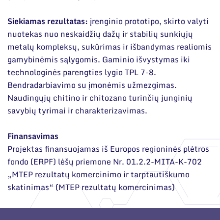
Siekiamas rezultatas:
įrenginio prototipo, skirto valyti
nuotekas nuo neskaidžių dažų ir stabilių sunkiųjų
metalų kompleksų, sukūrimas ir išbandymas realiomis
gamybinėmis sąlygomis. Gaminio išvystymas iki
technologinės parengties lygio TPL 7-8.
Bendradarbiavimo su įmonėmis užmezgimas.
Naudingųjų chitino ir chitozano turinčių junginių
savybių tyrimai ir charakterizavimas.
Finansavimas
Projektas finansuojamas iš Europos regioninės plėtros
fondo (ERPF) lėšų priemone Nr. 01.2.2-MITA-K-702
„MTEP rezultatų komercinimo ir tarptautiškumo
skatinimas“ (MTEP rezultatų komercinimas)