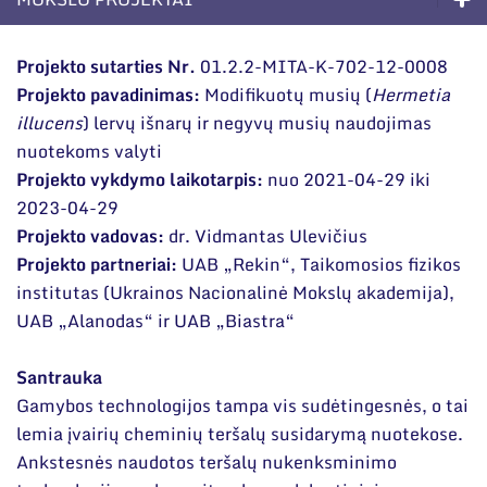
Narystė nacionalinėse ir tarptautinėse
organizacijose bei asociacijose
Kompetencijos
Projekto sutarties Nr.
01.2.2-MITA-K-702-12-0008
Projekto pavadinimas:
Modifikuotų musių (
Hermetia
Ilgalaikės programos
illucens
) lervų išnarų ir negyvų musių naudojimas
Moksliniai skyriai
nuotekoms valyti
Projekto vykdymo laikotarpis:
nuo 2021-04-29 iki
Mokslinės publikacijos
2023-04-29
Mokslo projektai
Projekto vadovas:
dr. Vidmantas Ulevičius
Projekto partneriai:
UAB „Rekin“, Taikomosios fizikos
Patentai
institutas (Ukrainos Nacionalinė Mokslų akademija),
UAB „Alanodas“ ir UAB „Biastra“
Mokslo renginiai
Informacija studentams
Santrauka
Gamybos technologijos tampa vis sudėtingesnės, o tai
Informacija moksleiviams ir mokytojams
lemia įvairių cheminių teršalų susidarymą nuotekose.
Ankstesnės naudotos teršalų nukenksminimo
Nuo moksleivio iki mokslininko