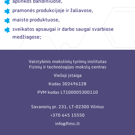
aplinkos bandiniuose,
pramonės produkcijoje ir žaliavose,
maisto produktuose,
sveikatos apsaugai ir darbo saugai svarbiose
medžiagose;
Valstybinis mokslinių tyrimų institutas
Fizinių ir technologijos mokslų centras
Viešoji įstaiga
Kodas 302496128
PVM kodas LT100005300110
Savanorių pr. 231, LT-02300 Vilnius
+370 645 15550
info@ftmc.lt