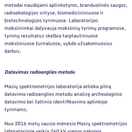
Narystė nacionalinėse ir tarptautinėse
metodai naudojami aplinkotyros, branduolinės saugos,
organizacijose bei asociacijose
radioekologijos srityse, biomedicininiuose ir
biotechnologijos tyrimuose. Laboratorijos
mokslininkai dalyvauja mokslinių tyrimų programose,
tyrimų rezultatus skelbia tarptautiniuose
moksliniuose žurnaluose, vykdo užsakomuosius
darbus.
Datavimas radioanglies metodu
Masių spektrometrijos laboratorija atlieka pilną
datavimo radioanglies metodu analizę archeologinio
datavimo bei šaltinio identifikavimo aplinkoje
tyrimams.
Nuo 2016 metų sausio mėnesio Masių spektrometrijos
laboratorijoje veikia 240 kV vienos pakopos