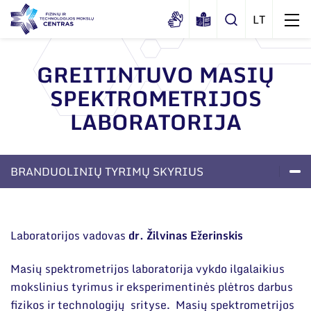
GREITINTUVO MASIŲ
SPEKTROMETRIJOS
Apie mus
LABORATORIJA
Dokumentai
Struktūra
Sertifikatai ir akreditavimo pažymėjimai
Administracija
Naujienos
BRANDUOLINIŲ TYRIMŲ SKYRIUS
Viešieji pirkimai
Administraciniai skyriai
Renginiai
LABORATORIJOS
PUBLIKACIJO
Korupcijos prevencija
APIE SKYRIŲ
Moksliniai skyriai
Tinklalaidės
Bendri rekvizitai
Duomenų apsauga
Laboratorijos vadovas
dr. Žilvinas Ežerinskis
Mokslo taryba
Leidiniai
Administracija
Darbuotojams
Tarptautinė patarėjų taryba
Masių spektrometrijos laboratorija vykdo ilgalaikius
Darbuotojų kontaktai
Nuorodos
mokslinius tyrimus ir eksperimentinės plėtros darbus
Mokslininkai emeritai
fizikos ir technologijų srityse. Masių spektrometrijos