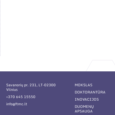
Savanorių pr. 231, LT-02300
MOKSLAS
Vilnius
DOKTORANTŪRA
+370 645 15550
INOVACIJOS
info@ftmc.lt
DUOMENŲ
APSAUGA