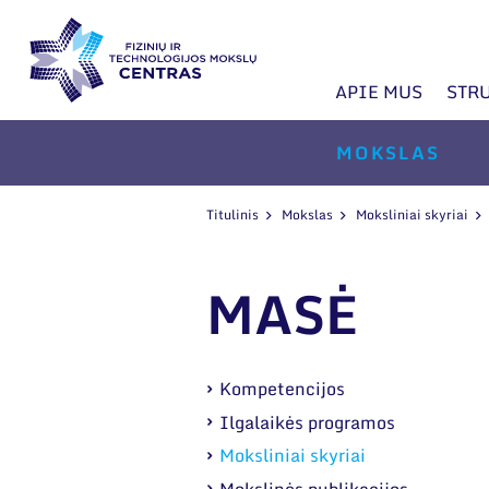
APIE MUS
STR
MOKSLAS
Titulinis
Mokslas
Moksliniai skyriai
MASĖ
Kompetencijos
Ilgalaikės programos
Moksliniai skyriai
Mokslinės publikacijos