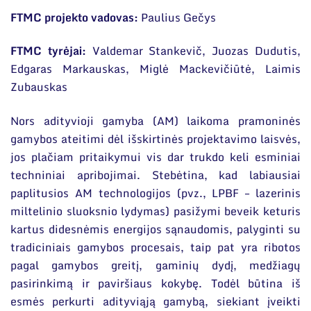
FTMC projekto vadovas:
Paulius Gečys
FTMC tyrėjai:
Valdemar Stankevič, Juozas Dudutis,
Edgaras Markauskas, Miglė Mackevičiūtė, Laimis
Zubauskas
Nors adityvioji gamyba (AM) laikoma pramoninės
gamybos ateitimi dėl išskirtinės projektavimo laisvės,
jos plačiam pritaikymui vis dar trukdo keli esminiai
techniniai apribojimai. Stebėtina, kad labiausiai
paplitusios AM technologijos (pvz., LPBF – lazerinis
miltelinio sluoksnio lydymas) pasižymi beveik keturis
kartus didesnėmis energijos sąnaudomis, palyginti su
tradiciniais gamybos procesais, taip pat yra ribotos
pagal gamybos greitį, gaminių dydį, medžiagų
pasirinkimą ir paviršiaus kokybę. Todėl būtina iš
esmės perkurti adityviąją gamybą, siekiant įveikti