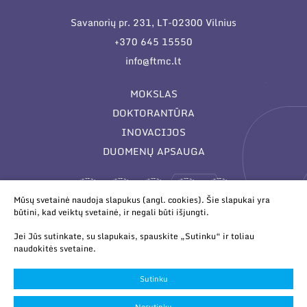
Savanorių pr. 231, LT-02300 Vilnius
+370 645 15550
info@ftmc.lt
MOKSLAS
DOKTORANTŪRA
INOVACIJOS
DUOMENŲ APSAUGA
Mūsų svetainė naudoja slapukus (angl. cookies). Šie slapukai yra
būtini, kad veiktų svetainė, ir negali būti išjungti.
Jei Jūs sutinkate, su slapukais, spauskite „Sutinku“ ir toliau
naudokitės svetaine.
© 2026 Valstybinis mokslinių tyrimų institutas Fizinių ir
technologijos mokslų centras. Duomenys kaupiami ir saugomi
Sutinku
Juridinių asmenų registre.
Slapukų parinktys
Nesutinku