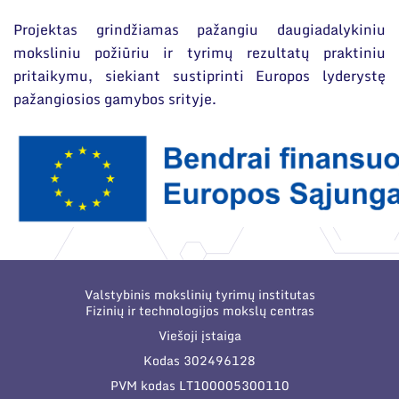
Projektas grindžiamas pažangiu daugiadalykiniu
moksliniu požiūriu ir tyrimų rezultatų praktiniu
pritaikymu, siekiant sustiprinti Europos lyderystę
pažangiosios gamybos srityje.
Valstybinis mokslinių tyrimų institutas
Fizinių ir technologijos mokslų centras
Viešoji įstaiga
Kodas 302496128
PVM kodas LT100005300110