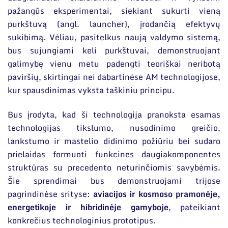
pažangūs eksperimentai, siekiant sukurti vieną
purkštuvą (angl. launcher), įrodančią efektyvų
sukibimą. Vėliau, pasitelkus naują valdymo sistemą,
bus sujungiami keli purkštuvai, demonstruojant
galimybę vienu metu padengti teoriškai neribotą
paviršių, skirtingai nei dabartinėse AM technologijose,
kur spausdinimas vyksta taškiniu principu.
Bus įrodyta, kad ši technologija pranoksta esamas
technologijas tikslumo, nusodinimo greičio,
lankstumo ir mastelio didinimo požiūriu bei sudaro
prielaidas formuoti funkcines daugiakomponentes
struktūras su precedento neturinčiomis savybėmis.
Šie sprendimai bus demonstruojami trijose
pagrindinėse srityse:
aviacijos ir kosmoso pramonėje,
energetikoje ir hibridinėje gamyboje
, pateikiant
konkrečius technologinius prototipus.