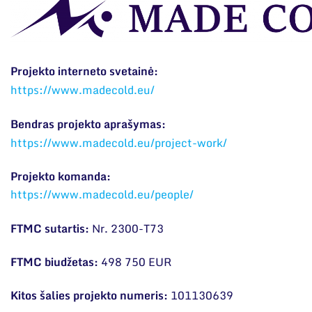
Narystė nacionalinėse ir tarptautinėse
Ilgalaikės programos
organizacijose bei asociacijose
Moksliniai skyriai
Projekto interneto svetainė:
Mokslinės publikacijos
https://www.madecold.eu/
Mokslo projektai
Bendras projekto aprašymas:
Patentai
https://www.madecold.eu/project-work/
Mokslo renginiai
Projekto komanda:
Informacija studentams
https://www.madecold.eu/people/
Informacija moksleiviams ir mokytojams
FTMC sutartis:
Nr. 2300-T73
Nuo moksleivio iki mokslininko
FTMC biudžetas:
498 750 EUR
Kitos šalies projekto numeris:
101130639