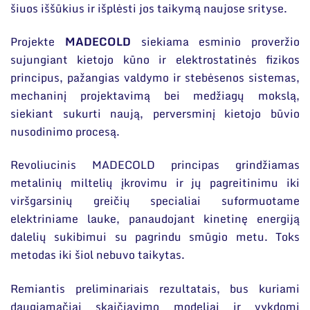
šiuos iššūkius ir išplėsti jos taikymą naujose srityse.
Projekte
MADECOLD
siekiama esminio proveržio
sujungiant kietojo kūno ir elektrostatinės fizikos
principus, pažangias valdymo ir stebėsenos sistemas,
mechaninį projektavimą bei medžiagų mokslą,
siekiant sukurti naują, perversminį kietojo būvio
nusodinimo procesą.
Revoliucinis MADECOLD principas grindžiamas
metalinių miltelių įkrovimu ir jų pagreitinimu iki
viršgarsinių greičių specialiai suformuotame
elektriniame lauke, panaudojant kinetinę energiją
dalelių sukibimui su pagrindu smūgio metu. Toks
metodas iki šiol nebuvo taikytas.
Remiantis preliminariais rezultatais, bus kuriami
daugiamačiai skaičiavimo modeliai ir vykdomi