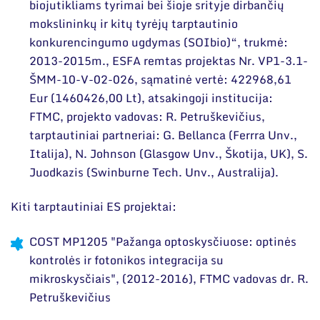
biojutikliams tyrimai bei šioje srityje dirbančių
mokslininkų ir kitų tyrėjų tarptautinio
konkurencingumo ugdymas (SOIbio)“, trukmė:
2013-2015m., ESFA remtas projektas Nr. VP1-3.1-
ŠMM-10-V-02-026, sąmatinė vertė: 422968,61
Eur (1460426,00 Lt), atsakingoji institucija:
FTMC, projekto vadovas: R. Petruškevičius,
tarptautiniai partneriai: G. Bellanca (Ferrra Unv.,
Italija), N. Johnson (Glasgow Unv., Škotija, UK), S.
Juodkazis (Swinburne Tech. Unv., Australija).
Kiti tarptautiniai ES projektai:
COST MP1205 "Pažanga optoskysčiuose: optinės
kontrolės ir fotonikos integracija su
mikroskysčiais", (2012-2016), FTMC vadovas dr. R.
Petruškevičius