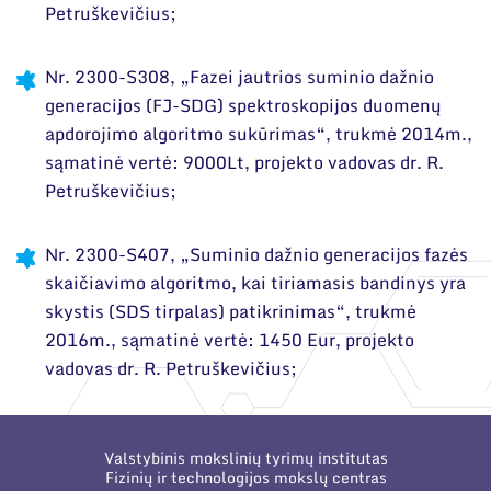
Petruškevičius;
Nr. 2300-S308, „Fazei jautrios suminio dažnio
generacijos (FJ-SDG) spektroskopijos duomenų
apdorojimo algoritmo sukūrimas“, trukmė 2014m.,
sąmatinė vertė: 9000Lt, projekto vadovas dr. R.
Petruškevičius;
Nr. 2300-S407, „Suminio dažnio generacijos fazės
skaičiavimo algoritmo, kai tiriamasis bandinys yra
skystis (SDS tirpalas) patikrinimas“, trukmė
2016m., sąmatinė vertė: 1450 Eur, projekto
vadovas dr. R. Petruškevičius;
Valstybinis mokslinių tyrimų institutas
Fizinių ir technologijos mokslų centras