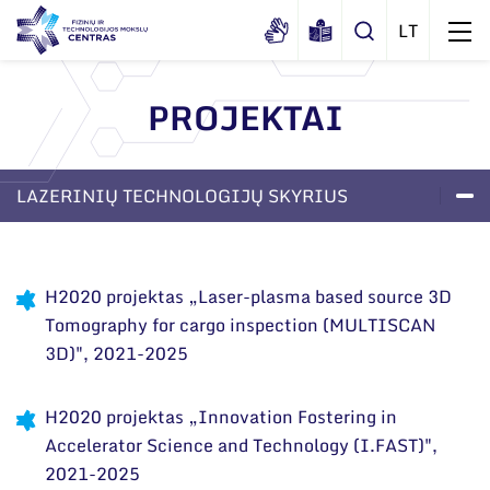
PROJEKTAI
Apie mus
Dokumentai
LAZERINIŲ TECHNOLOGIJŲ SKYRIUS
Struktūra
Sertifikatai ir akreditavimo pažymėjimai
Administracija
LABORATORIJOS
PASLAUGOS
APIE SKYRIŲ
Naujienos
Viešieji pirkimai
Administraciniai skyriai
Renginiai
H2020 projektas „Laser-plasma based source 3D
Korupcijos prevencija
Tomography for cargo inspection (MULTISCAN
Moksliniai skyriai
Tinklalaidės
3D)", 2021-2025
Bendri rekvizitai
Duomenų apsauga
Mokslo taryba
Leidiniai
Administracija
Darbuotojams
Tarptautinė patarėjų taryba
H2020 projektas „Innovation Fostering in
Darbuotojų kontaktai
Accelerator Science and Technology (I.FAST)",
Nuorodos
Mokslininkai emeritai
2021-2025