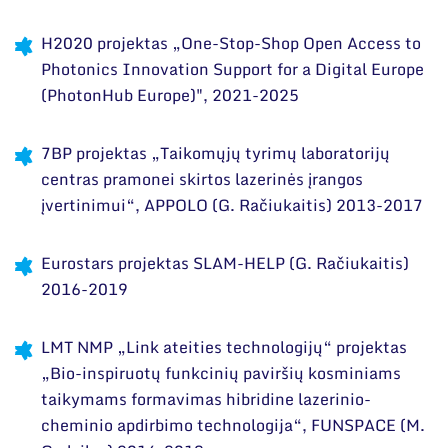
Narystė nacionalinėse ir tarptautinėse
organizacijose bei asociacijose
H2020 projektas „One-Stop-Shop Open Access to
Photonics Innovation Support for a Digital Europe
(PhotonHub Europe)", 2021-2025
7BP projektas „Taikomųjų tyrimų laboratorijų
centras pramonei skirtos lazerinės įrangos
įvertinimui“, APPOLO (G. Račiukaitis) 2013-2017
Eurostars projektas SLAM-HELP (G. Račiukaitis)
2016-2019
LMT NMP „Link ateities technologijų“ projektas
„Bio-inspiruotų funkcinių paviršių kosminiams
taikymams formavimas hibridine lazerinio-
cheminio apdirbimo technologija“, FUNSPACE (M.