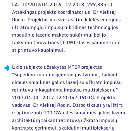
LAT‐10/2016 04.2016 – 12.2018 (299,885 €).
Atsakingas projekto koordinatorius: Dr Aleksej
Rodin. Projektas yra skirtas itin didelės energijos
ultratrumpųjų impulsų hibridinės technologijos
modulinio lazerio maketo sukūrimui bei jo
taikymui teravatinės (1 TW) klasės parametrinio
stiprintuvo kaupinimui.
Ūkio subjekto užsakytas MTEP projektas:
"Superkontinuumo generacijos tyrimai, taikant
didelės smailinės galios lazerį su užkrato impulsų
retintuvu ir kaupinimo impulsų multipleksorių"
2017.04.03 – 2017.12.20 (47,190 €). Projekto
vadovas: Dr Aleksej Rodin. Darbo tikslas yra ištirti
ir optimizuoti 100 GW eilės smailinės galios lazerio
architektūrą taikant retintuvą užkrato impulsų
kontrasto gerinimui, skaidulinį multipleksorių