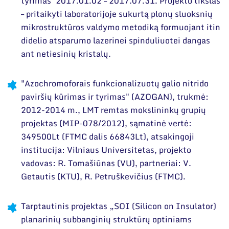
tyrimas“2017.01.02 – 2017.07.31. Projekto tikslas
– pritaikyti laboratorijoje sukurtą plonų sluoksnių
mikrostruktūros valdymo metodiką formuojant itin
didelio atsparumo lazerinei spinduliuotei dangas
ant netiesinių kristalų.
"Azochromoforais funkcionalizuotų galio nitrido
paviršių kūrimas ir tyrimas" (AZOGAN), trukmė:
2012-2014 m., LMT remtas mokslininkų grupių
projektas (MIP-078/2012), sąmatinė vertė:
349500Lt (FTMC dalis 66843Lt), atsakingoji
institucija: Vilniaus Universitetas, projekto
vadovas: R. Tomašiūnas (VU), partneriai: V.
Getautis (KTU), R. Petruškevičius (FTMC).
Tarptautinis projektas „SOI (Silicon on Insulator)
planarinių subbanginių struktūrų optiniams