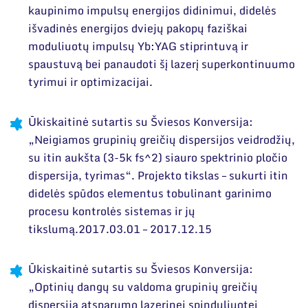
kaupinimo impulsų energijos didinimui, didelės
išvadinės energijos dviejų pakopų faziškai
moduliuotų impulsų Yb:YAG stiprintuvą ir
spaustuvą bei panaudoti šį lazerį superkontinuumo
tyrimui ir optimizacijai.
Ūkiskaitinė sutartis su Šviesos Konversija:
„Neigiamos grupinių greičių dispersijos veidrodžių,
su itin aukšta (3-5k fs^2) siauro spektrinio pločio
dispersija, tyrimas“. Projekto tikslas – sukurti itin
didelės spūdos elementus tobulinant garinimo
procesu kontrolės sistemas ir jų
tikslumą.2017.03.01 – 2017.12.15
Ūkiskaitinė sutartis su Šviesos Konversija:
„Optinių dangų su valdoma grupinių greičių
dispersija atsparumo lazerinei spinduliuotei