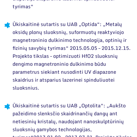
tyrimas“
Ūkiskaitinė sutartis su UAB „Optida“: „Metalų
oksidų plonų sluoksnių, suformuotų reaktyviojo
magnetroninio dulkinimo technologija, optinių ir
fizinių savybių tyrimas“ 2015.05.05 – 2015.12.15.
Projekto tikslas – optimizuoti HfO2 sluoksnių
dengimo magnetroninio dulkinimo būdu
parametrus siekiant nusodinti UV diapazone
skaidrius ir atsparius lazerinei spinduliuotei
sluoksnius.
Ūkiskaitinė sutartis su UAB „Optolita“: „Aukšto
pažeidimo slenksčio skaidrinančių dangų ant
netiesinių kristalų, naudojant nanoskulptūrinių
sluoksnių gamybos technologijas,