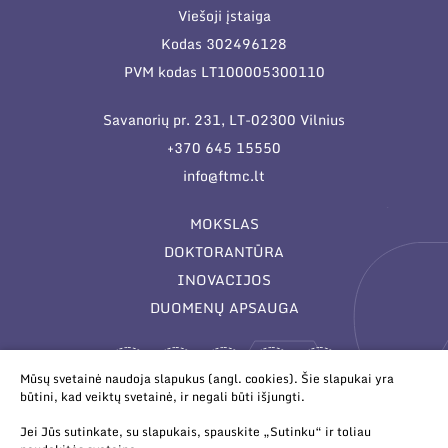
Viešoji įstaiga
Kodas 302496128
PVM kodas LT100005300110
Savanorių pr. 231, LT-02300 Vilnius
+370 645 15550
info@ftmc.lt
MOKSLAS
DOKTORANTŪRA
INOVACIJOS
DUOMENŲ APSAUGA
Mūsų svetainė naudoja slapukus (angl. cookies). Šie slapukai yra
būtini, kad veiktų svetainė, ir negali būti išjungti.
Jei Jūs sutinkate, su slapukais, spauskite „Sutinku“ ir toliau