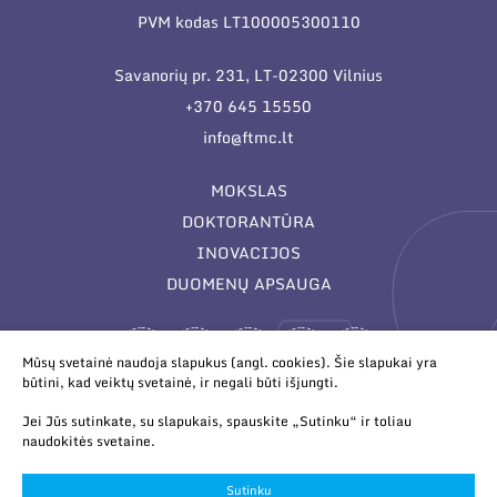
PVM kodas LT100005300110
Savanorių pr. 231, LT-02300 Vilnius
+370 645 15550
info@ftmc.lt
MOKSLAS
DOKTORANTŪRA
INOVACIJOS
DUOMENŲ APSAUGA
Mūsų svetainė naudoja slapukus (angl. cookies). Šie slapukai yra
būtini, kad veiktų svetainė, ir negali būti išjungti.
Jei Jūs sutinkate, su slapukais, spauskite „Sutinku“ ir toliau
naudokitės svetaine.
© 2026 Valstybinis mokslinių tyrimų institutas Fizinių ir
technologijos mokslų centras. Duomenys kaupiami ir saugomi
Sutinku