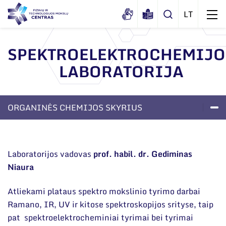
SPEKTROELEKTROCHEMIJO
LABORATORIJA
Apie mus
Dokumentai
Struktūra
ORGANINĖS CHEMIJOS SKYRIUS
Sertifikatai ir akreditavimo pažymėjimai
Administracija
Naujienos
Viešieji pirkimai
LABORATORIJOS
PROJEKTAI
APIE SKYRIŲ
Administraciniai skyriai
Renginiai
Korupcijos prevencija
Moksliniai skyriai
Laboratorijos vadovas
prof. habil. dr. Gediminas
Tinklalaidės
Bendri rekvizitai
Duomenų apsauga
Niaura
Mokslo taryba
Leidiniai
Administracija
Darbuotojams
Tarptautinė patarėjų taryba
Atliekami plataus spektro mokslinio tyrimo darbai
Darbuotojų kontaktai
Ramano, IR, UV ir kitose spektroskopijos srityse, taip
Nuorodos
Mokslininkai emeritai
pat spektroelektrocheminiai tyrimai bei tyrimai