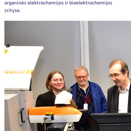
Narystė nacionalinėse ir tarptautinėse
organinės elektrochemijos ir bioelektrochemijos
organizacijose bei asociacijose
srityse.