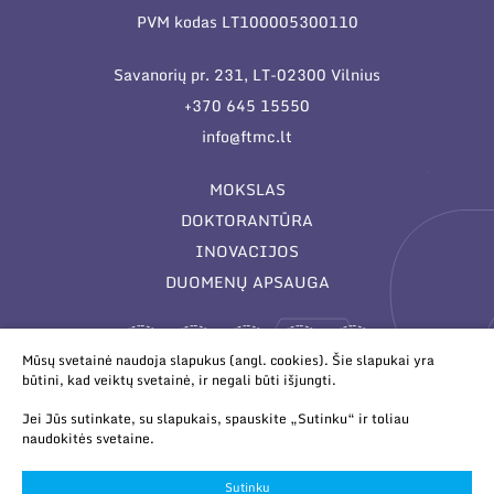
PVM kodas LT100005300110
Savanorių pr. 231, LT-02300 Vilnius
+370 645 15550
info@ftmc.lt
MOKSLAS
DOKTORANTŪRA
INOVACIJOS
DUOMENŲ APSAUGA
Mūsų svetainė naudoja slapukus (angl. cookies). Šie slapukai yra
būtini, kad veiktų svetainė, ir negali būti išjungti.
Jei Jūs sutinkate, su slapukais, spauskite „Sutinku“ ir toliau
naudokitės svetaine.
© 2026 Valstybinis mokslinių tyrimų institutas Fizinių ir
technologijos mokslų centras. Duomenys kaupiami ir saugomi
Sutinku