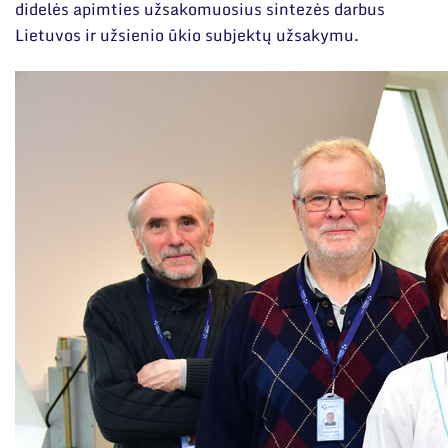
Narystė nacionalinėse ir tarptautinėse
didelės apimties užsakomuosius sintezės darbus
organizacijose bei asociacijose
Lietuvos ir užsienio ūkio subjektų užsakymu.