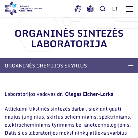
ORGANINĖS SINTEZĖS
LABORATORIJA
Apie mus
Dokumentai
Struktūra
ORGANINĖS CHEMIJOS SKYRIUS
Sertifikatai ir akreditavimo pažymėjimai
Administracija
Naujienos
Viešieji pirkimai
LABORATORIJOS
PROJEKTAI
APIE SKYRIŲ
Administraciniai skyriai
Renginiai
Korupcijos prevencija
Moksliniai skyriai
Laboratorijos vadovas
dr. Olegas Eicher-Lorka
Tinklalaidės
Bendri rekvizitai
Duomenų apsauga
Mokslo taryba
Leidiniai
Atliekami tikslinės sintezės darbai, siekiant gauti
Administracija
Darbuotojams
Tarptautinė patarėjų taryba
naujus junginius, skirtus ocheminiams, spektriniams,
Darbuotojų kontaktai
elektrocheminiams tyrimams bei anotechnologijoms.
Nuorodos
Mokslininkai emeritai
Dalis šios laboratorijos mokslininkų atlieka svarbius