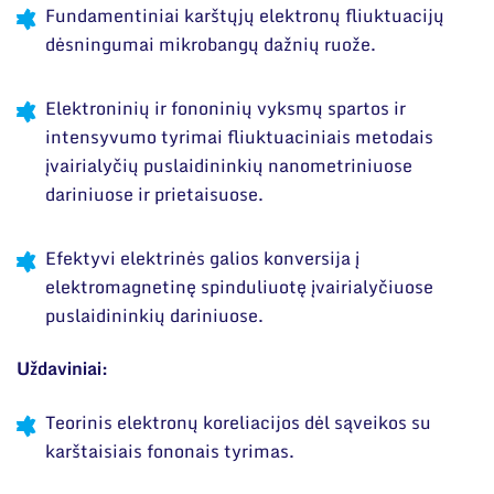
Narystė nacionalinėse ir tarptautinėse
Fundamentiniai karštųjų elektronų fliuktuacijų
organizacijose bei asociacijose
dėsningumai mikrobangų dažnių ruože.
Elektroninių ir fononinių vyksmų spartos ir
intensyvumo tyrimai fliuktuaciniais metodais
įvairialyčių puslaidininkių nanometriniuose
dariniuose ir prietaisuose.
Efektyvi elektrinės galios konversija į
elektromagnetinę spinduliuotę įvairialyčiuose
puslaidininkių dariniuose.
Uždaviniai:
Teorinis elektronų koreliacijos dėl sąveikos su
karštaisiais fononais tyrimas.