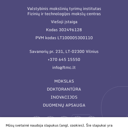
Valstybinis mokslinių tyrimų institutas
Fizinių ir technologijos mokslų centras
Viešoji įstaiga
Kodas 302496128
PVM kodas LT100005300110
Savanorių pr. 231, LT-02300 Vilnius
+370 645 15550
info@ftmc.lt
MOKSLAS
DOKTORANTŪRA
INOVACIJOS
DUOMENŲ APSAUGA
Mūsų svetainė naudoja slapukus (angl. cookies). Šie slapukai yra