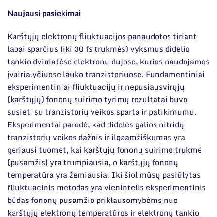
Naujausi pasiekimai
Karštųjų elektronų fliuktuacijos panaudotos tiriant
labai sparčius (iki 30 fs trukmės) vyksmus didelio
tankio dvimatėse elektronų dujose, kurios naudojamos
įvairialyčiuose lauko tranzistoriuose. Fundamentiniai
eksperimentiniai fliuktuacijų ir nepusiausvirųjų
(karštųjų) fononų suirimo tyrimų rezultatai buvo
susieti su tranzistorių veikos sparta ir patikimumu.
Eksperimentai parodė, kad didelės galios nitridų
tranzistorių veikos dažnis ir ilgaamžiškumas yra
geriausi tuomet, kai karštųjų fononų suirimo trukmė
(pusamžis) yra trumpiausia, o karštųjų fononų
temperatūra yra žemiausia. Iki šiol mūsų pasiūlytas
fliuktuacinis metodas yra vienintelis eksperimentinis
būdas fononų pusamžio priklausomybėms nuo
karštųjų elektronų temperatūros ir elektronų tankio