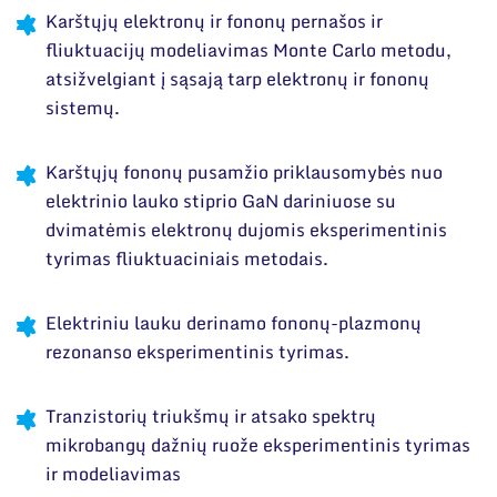
Karštųjų elektronų ir fononų pernašos ir
fliuktuacijų modeliavimas Monte Carlo metodu,
atsižvelgiant į sąsają tarp elektronų ir fononų
sistemų.
Karštųjų fononų pusamžio priklausomybės nuo
elektrinio lauko stiprio GaN dariniuose su
dvimatėmis elektronų dujomis eksperimentinis
tyrimas fliuktuaciniais metodais.
Elektriniu lauku derinamo fononų-plazmonų
rezonanso eksperimentinis tyrimas.
Tranzistorių triukšmų ir atsako spektrų
mikrobangų dažnių ruože eksperimentinis tyrimas
ir modeliavimas