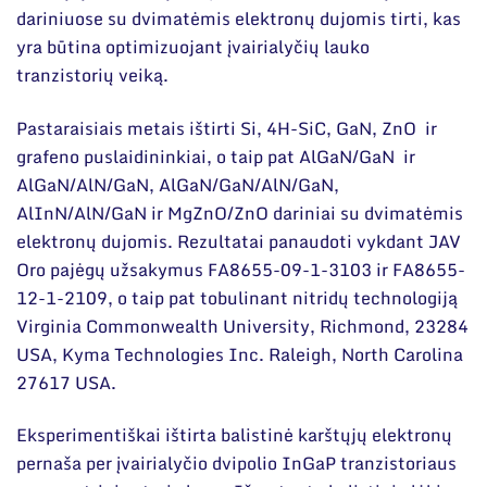
dariniuose su dvimatėmis elektronų dujomis tirti, kas
yra būtina optimizuojant įvairialyčių lauko
tranzistorių veiką.
Pastaraisiais metais ištirti Si, 4H-SiC, GaN, ZnO ir
grafeno puslaidininkiai, o taip pat AlGaN/GaN ir
AlGaN/AlN/GaN, AlGaN/GaN/AlN/GaN,
AlInN/AlN/GaN ir MgZnO/ZnO dariniai su dvimatėmis
elektronų dujomis. Rezultatai panaudoti vykdant JAV
Oro pajėgų užsakymus FA8655-09-1-3103 ir FA8655-
12-1-2109, o taip pat tobulinant nitridų technologiją
Virginia Commonwealth University, Richmond, 23284
USA, Kyma Technologies Inc. Raleigh, North Carolina
27617 USA.
Eksperimentiškai ištirta balistinė karštųjų elektronų
pernaša per įvairialyčio dvipolio InGaP tranzistoriaus