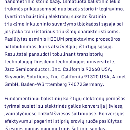
nanometrinio storio bazę. Išmatuota balistinio lėkio
trukmės priklausomybė nuo bazės storio ir legiravimo.
Įvertinta balistinių elektronų sukelto šratinio
triukšmo ir kuloninio suvaržymo (blokados) sąsaja bei
jos įtaka tranzistoriaus triukšmų charakteristikoms.
Pasiūlytas esminis HICUM projektavimo procedūros
patobulinimas, kuris atsižvelgia į ištirtąją sąsają.
Rezultatai panaudoti tobulinant tranzistorių
technologiją Dresdeno technologijos universitete,
Jazz Semiconductor, Inc. California 92660 USA,
Skyworks Solutions, Inc. California 91320 USA, Atmel
GmbH, Baden-Württemberg 74072Germany.
Fundamentiniai balistinių karštųjų elektronų pernašos
tyrimai susieti su elektrinės galios konversija į šviesą
įvairialyčiuose InGaN šviesos šaltiniuose. Konversijos
efektyvumui pagerinti stiprių srovių ruože pasiūlytas
iš esmės naujas nanometrinis šaltinio sandas–