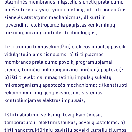
plazminės membranos ir ląstelių sienelių pralaidumo
ir ieškoti selektyvių tyrimo metodų; c) tirti pralaidžios
sienelės atstatymo mechanizmus; d) kurti ir
įgyvendinti elektroporacija pagrįstas kenksmingų
mikroorganizmų kontrolės technologijas;
Tirti trumpų (nanosekundžių) elektros impulsų poveikį
viduląsteliniams signalams: a) tirti plazmos
membranos pralaidumo poveikį programuojamai
sienelę turinčių mikroorganizmų mirčiai (apoptozei);
b) ištirti elektros ir magnetinių impulsų sukeltų
mikroorganizmų apoptozės mechanizmą; c) konstruoti
rekombinantinių genų ekspresijos sistemas
kontroliuojamas elektros impulsais;
Ištirti abiotinių veiksnių, tokių kaip šviesa,
temperatūra ir elektrinis laukas, poveikį ląstelėms: a)
tirti nanostruktūrinių paviršių poveikį ląstelių šilumos