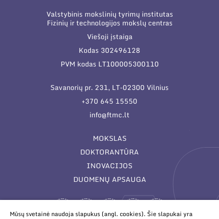
Valstybinis mokslinių tyrimų institutas
Fizinių ir technologijos mokslų centras
Viešoji įstaiga
Kodas 302496128
PVM kodas LT100005300110
Savanorių pr. 231, LT-02300 Vilnius
+370 645 15550
info@ftmc.lt
MOKSLAS
DOKTORANTŪRA
INOVACIJOS
DUOMENŲ APSAUGA
Mūsų svetainė naudoja slapukus (angl. cookies). Šie slapukai yra