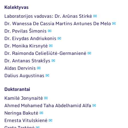
Kolektyvas
Laboratorijos vadovas: Dr. Arūnas Stirkė
✉
Dr. Wanessa De Cassia Martins Antunes De Melo
✉
Dr. Povilas Šimonis
✉
Dr. Eivydas Andriukonis
✉
Dr. Monika Kirsnytė
✉
Dr. Raimonda Celiešiūtė-Germanienė
✉
Dr. Antanas Strakšys
✉
Aldas Dervinis
✉
Dalius Augustinas
✉
Doktorantai
Kamilė Jonynaitė
✉
Ahmed Mohamed Taha Abdelhamid Alfa
✉
Neringa Bakutė
✉
Ernesta Vitulskienė
✉
Greta Tartėnė
✉