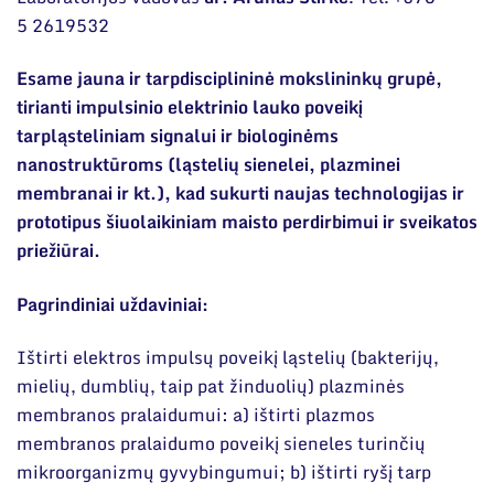
Narystė nacionalinėse ir tarptautinėse
organizacijose bei asociacijose
5 2619532
Esame jauna ir tarpdisciplininė mokslininkų grupė,
tirianti impulsinio elektrinio lauko poveikį
tarpląsteliniam signalui ir biologinėms
nanostruktūroms (ląstelių sienelei, plazminei
membranai ir kt.), kad sukurti naujas technologijas ir
prototipus šiuolaikiniam maisto perdirbimui ir sveikatos
priežiūrai.
Pagrindiniai uždaviniai:
Ištirti elektros impulsų poveikį ląstelių (bakterijų,
mielių, dumblių, taip pat žinduolių) plazminės
membranos pralaidumui: a) ištirti plazmos
membranos pralaidumo poveikį sieneles turinčių
mikroorganizmų gyvybingumui; b) ištirti ryšį tarp