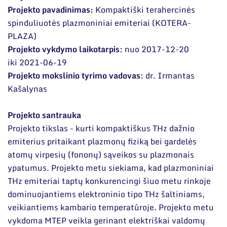
Narystė nacionalinėse ir tarptautinėse
Projekto pavadinimas:
Kompaktiški terahercinės
Ilgalaikės programos
organizacijose bei asociacijose
spinduliuotės plazmoniniai emiteriai (KOTERA-
Moksliniai skyriai
PLAZA)
Projekto vykdymo laikotarpis
: nuo 2017-12-20
Mokslinės publikacijos
iki 2021-06-19
Mokslo projektai
Projekto
mokslinio tyrimo vadovas
: dr. Irmantas
Kašalynas
Patentai
Projekto santrauka
Mokslo renginiai
Projekto tikslas - kurti kompaktiškus THz dažnio
Informacija studentams
emiterius pritaikant plazmonų fiziką bei gardelės
atomų virpesių (fononų) sąveikos su plazmonais
Informacija moksleiviams ir mokytojams
ypatumus. Projekto metu siekiama, kad plazmoniniai
THz emiteriai taptų konkurencingi šiuo metu rinkoje
Nuo moksleivio iki mokslininko
dominuojantiems elektroninio tipo THz šaltiniams,
veikiantiems kambario temperatūroje. Projekto metu
vykdoma MTEP veikla gerinant elektriškai valdomų