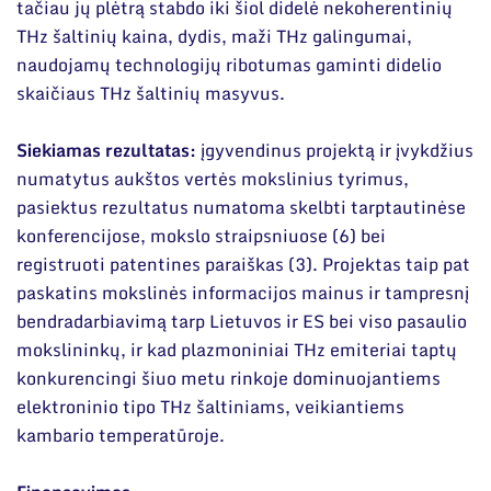
tačiau jų plėtrą stabdo iki šiol didelė nekoherentinių
THz šaltinių kaina, dydis, maži THz galingumai,
naudojamų technologijų ribotumas gaminti didelio
skaičiaus THz šaltinių masyvus.
Siekiamas rezultatas:
įgyvendinus projektą ir įvykdžius
numatytus aukštos vertės mokslinius tyrimus,
pasiektus rezultatus numatoma skelbti tarptautinėse
konferencijose, mokslo straipsniuose (6) bei
registruoti patentines paraiškas (3). Projektas taip pat
paskatins mokslinės informacijos mainus ir tampresnį
bendradarbiavimą tarp Lietuvos ir ES bei viso pasaulio
mokslininkų, ir kad plazmoniniai THz emiteriai taptų
konkurencingi šiuo metu rinkoje dominuojantiems
elektroninio tipo THz šaltiniams, veikiantiems
kambario temperatūroje.