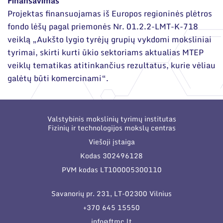
Finansavimas
Projektas finansuojamas iš Europos regioninės plėtros
fondo lėšų pagal priemonės Nr. 01.2.2-LMT-K-718
veiklą „Aukšto lygio tyrėjų grupių vykdomi moksliniai
tyrimai, skirti kurti ūkio sektoriams aktualias MTEP
veiklų tematikas atitinkančius rezultatus, kurie vėliau
galėtų būti komercinami“.
Valstybinis mokslinių tyrimų institutas
Fizinių ir technologijos mokslų centras
Viešoji įstaiga
Kodas 302496128
PVM kodas LT100005300110
Savanorių pr. 231, LT-02300 Vilnius
+370 645 15550
info@ftmc.lt