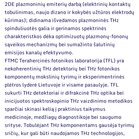
2DE plazmoninių emiterių darbą (elektrinių kontaktų
tobulinimas, naujo dizano ir kokybės užtūros elektrodų
kūrimas); didinama išvedamos plazmoninės THz
spinduliuotės galia ir gerinamos spektrinės
charakteristkos dėka optimizuotų plazmonų-fononų
sąveikos mechanizmų bei sumažinto šalutinių
emisijos kanalų efektyvumo.
FTMC Terahercinės fotonikos laboratorija (TFL) yra
nekoherentinių THz detektorių bei THz fotonikos
komponentų mokslinių tyrimų ir eksperimentrinės
plėtros lyderė Lietuvoje ir visame pasaulyje. TFL
sukurti THz detektoriai ir difrakcinė THz optika bei
inicijuotos spektroskopinio THz vaizdinimo metodikos
sparčiai skinasi kelią į praktinius taikymus
medicinoje, medžiagų diagnostikoje bei saugumo
srityse. Tobulėjant THz komponentams gausėja tyrimų
sričių, kur gali būti naudojamos THz technologijos,