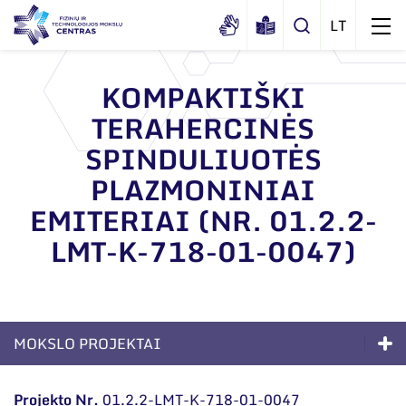
KOMPAKTIŠKI
TERAHERCINĖS
Apie mus
SPINDULIUOTĖS
Dokumentai
Struktūra
PLAZMONINIAI
Sertifikatai ir akreditavimo pažymėjimai
Administracija
Naujienos
EMITERIAI (NR. 01.2.2-
Viešieji pirkimai
Administraciniai skyriai
LMT-K-718-01-0047)
Renginiai
Korupcijos prevencija
Moksliniai skyriai
Tinklalaidės
Bendri rekvizitai
Duomenų apsauga
Mokslo taryba
Leidiniai
Administracija
Darbuotojams
Tarptautinė patarėjų taryba
MOKSLO PROJEKTAI
Darbuotojų kontaktai
Nuorodos
Mokslininkai emeritai
Kompetencijos
Projekto Nr.
01.2.2-LMT-K-718-01-0047