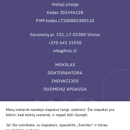
Viešoji įstaiga
Kodas 302496128
PVM kodas LT100005300110
Savanorių pr. 231, LT-02300 Vilnius
+370 645 15550
info@ftmc.lt
MOKSLAS
DOKTORANTŪRA
INOVACIJOS
DUOMENŲ APSAUGA
Mūsų svetainė naudoja slapukus (angl. cookies). Šie slapukai yra
būtini, kad veiktų svetainė, ir negali būti išjungti.
Jei Jūs sutinkate, su slapukais, spauskite „Sutinku“ ir toliau