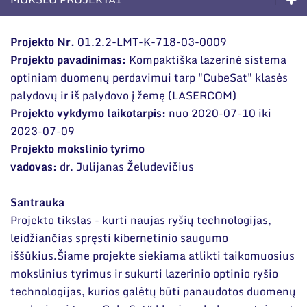
Narystė nacionalinėse ir tarptautinėse
organizacijose bei asociacijose
Kompetencijos
Projekto Nr.
01.2.2-LMT-K-718-03-0009
Projekto pavadinimas:
Kompaktiška lazerinė sistema
Ilgalaikės programos
optiniam duomenų perdavimui tarp "CubeSat" klasės
Moksliniai skyriai
palydovų ir iš palydovo į žemę (LASERCOM)
Projekto vykdymo laikotarpis:
nuo 2020-07-10 iki
Mokslinės publikacijos
2023-07-09
Mokslo projektai
Projekto mokslinio tyrimo
vadovas:
dr. Julijanas Želudevičius
Patentai
Santrauka
Mokslo renginiai
Projekto tikslas - kurti naujas ryšių technologijas,
Informacija studentams
leidžiančias spręsti kibernetinio saugumo
iššūkius.Šiame projekte siekiama atlikti taikomuosius
Informacija moksleiviams ir mokytojams
mokslinius tyrimus ir sukurti lazerinio optinio ryšio
technologijas, kurios galėtų būti panaudotos duomenų
Nuo moksleivio iki mokslininko