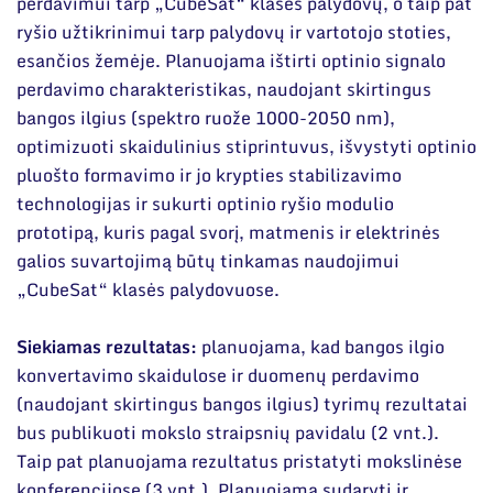
perdavimui tarp „CubeSat“ klasės palydovų, o taip pat
ryšio užtikrinimui tarp palydovų ir vartotojo stoties,
esančios žemėje. Planuojama ištirti optinio signalo
perdavimo charakteristikas, naudojant skirtingus
bangos ilgius (spektro ruože 1000-2050 nm),
optimizuoti skaidulinius stiprintuvus, išvystyti optinio
pluošto formavimo ir jo krypties stabilizavimo
technologijas ir sukurti optinio ryšio modulio
prototipą, kuris pagal svorį, matmenis ir elektrinės
galios suvartojimą būtų tinkamas naudojimui
„CubeSat“ klasės palydovuose.
Siekiamas rezultatas:
planuojama, kad bangos ilgio
konvertavimo skaidulose ir duomenų perdavimo
(naudojant skirtingus bangos ilgius) tyrimų rezultatai
bus publikuoti mokslo straipsnių pavidalu (2 vnt.).
Taip pat planuojama rezultatus pristatyti mokslinėse
konferencijose (3 vnt.). Planuojama sudaryti ir