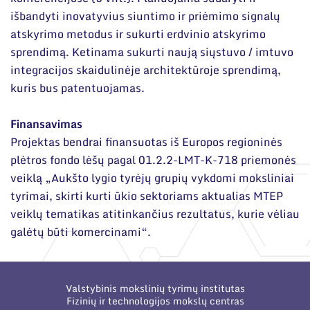
išbandyti inovatyvius siuntimo ir priėmimo signalų
atskyrimo metodus ir sukurti erdvinio atskyrimo
sprendimą. Ketinama sukurti naują siųstuvo / imtuvo
integracijos skaidulinėje architektūroje sprendimą,
kuris bus patentuojamas.
Finansavimas
Projektas bendrai finansuotas iš Europos regioninės
plėtros fondo lėšų pagal 01.2.2-LMT-K-718 priemonės
veiklą „Aukšto lygio tyrėjų grupių vykdomi moksliniai
tyrimai, skirti kurti ūkio sektoriams aktualias MTEP
veiklų tematikas atitinkančius rezultatus, kurie vėliau
galėtų būti komercinami“.
Valstybinis mokslinių tyrimų institutas
Fizinių ir technologijos mokslų centras