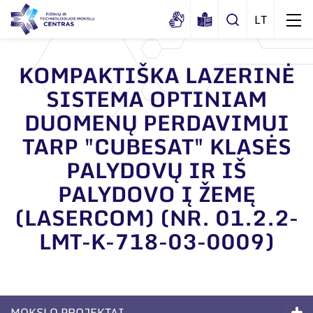
KOMPAKTIŠKA LAZERINĖ
SISTEMA OPTINIAM
Apie mus
DUOMENŲ PERDAVIMUI
Dokumentai
Struktūra
TARP "CUBESAT" KLASĖS
Sertifikatai ir akreditavimo pažymėjimai
Administracija
Naujienos
PALYDOVŲ IR IŠ
Viešieji pirkimai
Administraciniai skyriai
PALYDOVO Į ŽEMĘ
Renginiai
Korupcijos prevencija
(LASERCOM) (NR. 01.2.2-
Moksliniai skyriai
Tinklalaidės
Bendri rekvizitai
Duomenų apsauga
LMT-K-718-03-0009)
Mokslo taryba
Leidiniai
Administracija
Darbuotojams
Tarptautinė patarėjų taryba
Darbuotojų kontaktai
Nuorodos
Mokslininkai emeritai
MOKSLO PROJEKTAI