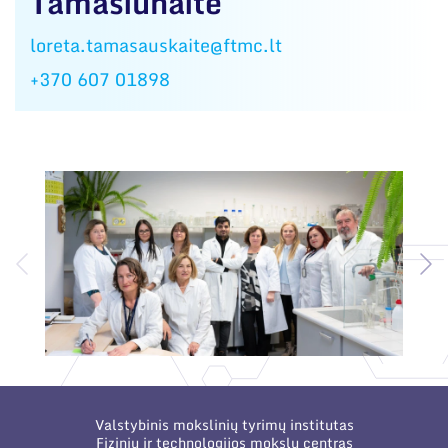
Tamašiūnaitė
loreta.tamasauskaite@ftmc.lt
+370 607 01898
Valstybinis mokslinių tyrimų institutas
Fizinių ir technologijos mokslų centras