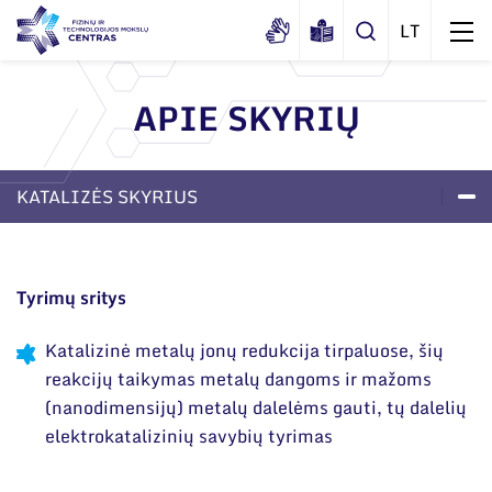
APIE SKYRIŲ
Apie mus
Dokumentai
KATALIZĖS SKYRIUS
Struktūra
Sertifikatai ir akreditavimo pažymėjimai
Administracija
PASLAUGOS
PROJEKTAI
PUB
APIE SKYRIŲ
Naujienos
Viešieji pirkimai
Administraciniai skyriai
Renginiai
Tyrimų sritys
Korupcijos prevencija
Moksliniai skyriai
Tinklalaidės
Katalizinė metalų jonų redukcija tirpaluose, šių
Bendri rekvizitai
Duomenų apsauga
Mokslo taryba
reakcijų taikymas metalų dangoms ir mažoms
Leidiniai
Administracija
Darbuotojams
(nanodimensijų) metalų dalelėms gauti, tų dalelių
Tarptautinė patarėjų taryba
elektrokatalizinių savybių tyrimas
Darbuotojų kontaktai
Nuorodos
Mokslininkai emeritai