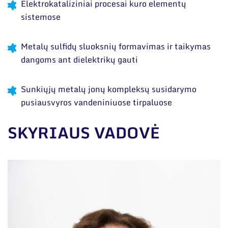
Narystė nacionalinėse ir tarptautinėse
Elektrokataliziniai procesai kuro elementų
organizacijose bei asociacijose
sistemose
Metalų sulfidų sluoksnių formavimas ir taikymas
dangoms ant dielektrikų gauti
Sunkiųjų metalų jonų kompleksų susidarymo
pusiausvyros vandeniniuose tirpaluose
SKYRIAUS VADOVĖ