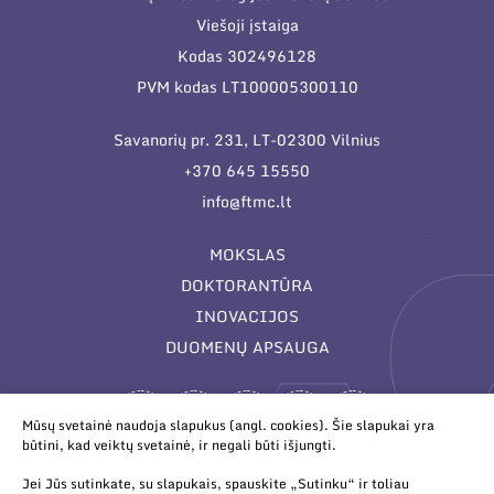
Viešoji įstaiga
Kodas 302496128
PVM kodas LT100005300110
Savanorių pr. 231, LT-02300 Vilnius
+370 645 15550
info@ftmc.lt
MOKSLAS
DOKTORANTŪRA
INOVACIJOS
DUOMENŲ APSAUGA
Mūsų svetainė naudoja slapukus (angl. cookies). Šie slapukai yra
būtini, kad veiktų svetainė, ir negali būti išjungti.
Jei Jūs sutinkate, su slapukais, spauskite „Sutinku“ ir toliau