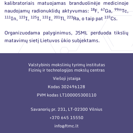
kalibratoriais matuojamas branduolinėje medicinoje
18
67
99m
naudojamų radionuklidų aktyvumas:
F,
Ga,
Tc,
111
123
125
131
201
223
137
In,
I,
I,
I,
Tl,
Ra, o taip pat
Cs.
Organizuodama palyginimus, JSML perduoda tikslių
matavimų sietį Lietuvos ūkio subjektams.
Valstybinis mokslinių tyrimų institutas
Fizinių ir technologijos mokslų centras
Viešoji įstaiga
Kodas 302496128
PVM kodas LT100005300110
Savanorių pr. 231, LT-02300 Vilnius
+370 645 15550
info@ftmc.lt