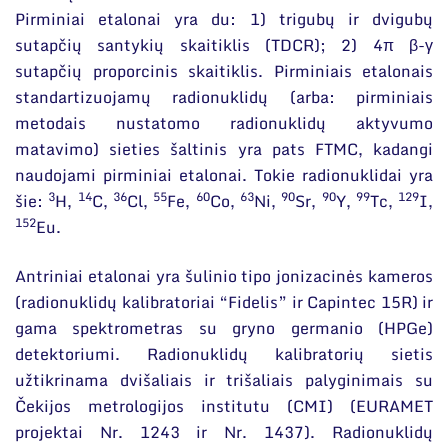
Pirminiai etalonai yra du: 1) trigubų ir dvigubų
sutapčių santykių skaitiklis (TDCR); 2) 4π β-γ
sutapčių proporcinis skaitiklis. Pirminiais etalonais
standartizuojamų radionuklidų (arba: pirminiais
metodais nustatomo radionuklidų aktyvumo
matavimo) sieties šaltinis yra pats FTMC, kadangi
naudojami pirminiai etalonai. Tokie radionuklidai yra
3
14
36
55
60
63
90
90
99
129
šie:
H,
C,
Cl,
Fe,
Co,
Ni,
Sr,
Y,
Tc,
I,
152
Eu.
Antriniai etalonai yra šulinio tipo jonizacinės kameros
(radionuklidų kalibratoriai “Fidelis” ir Capintec 15R) ir
gama spektrometras su gryno germanio (HPGe)
detektoriumi. Radionuklidų kalibratorių sietis
užtikrinama dvišaliais ir trišaliais palyginimais su
Čekijos metrologijos institutu (CMI) (EURAMET
projektai Nr. 1243 ir Nr. 1437). Radionuklidų