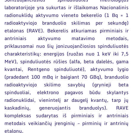
Narystė nacionalinėse ir tarptautinėse
organizacijose bei asociacijose
laboratorijoje yra sukurtas ir išlaikomas Nacionalinis
radionuklidų aktyvumo vieneto bekerelio (1 Bq = 1
radioaktyviojo branduolio skilimas per sekundę)
etalonas (RAVE). Bekerelis atkuriamas pirminiais ir
antriniais aktyvumo matavimo metodais,
priklausomai nuo šių jonizuojančiosios spinduliuotės
charakteristikų: energijos (ruožas nuo 1 keV iki 7,5
MeV), spinduliuotės rūšies (alfa, beta dalelės, gama
kvantai, Rentgeno spinduliuotė), aktyvumo lygio
(pradedant 100 mBq ir baigiant 70 GBq), branduolio
radioaktyviojo skilimo savybių (grynieji beta
spinduoliai, elektrono pagavos būdu skylantys
radionuklidai, vienintelį ar daugelį kvantų, tarp jų
kaskadinių, generuojantis branduolys). RAVE
kompleksas sudarytas iš pirminiais ir antriniais
metodais veikiančių įrenginių – pirminių ir antrinių
etalonų.