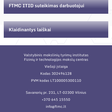
Narystė nacionalinėse ir tarptautinėse
FTMC ITID suteikimas darbuotojui
organizacijose bei asociacijose
Klaidinantys laiškai
Struktūra
Administracija
Naujienos
Administraciniai skyriai
Valstybinis mokslinių tyrimų institutas
Renginiai
Fizinių ir technologijos mokslų centras
Moksliniai skyriai
Tinklalaidės
Viešoji įstaiga
Bendri rekvizitai
Mokslo taryba
Kodas 302496128
Leidiniai
Administracija
PVM kodas LT100005300110
Tarptautinė patarėjų taryba
Darbuotojų kontaktai
Savanorių pr. 231, LT-02300 Vilnius
Mokslininkai emeritai
+370 645 15550
info@ftmc.lt