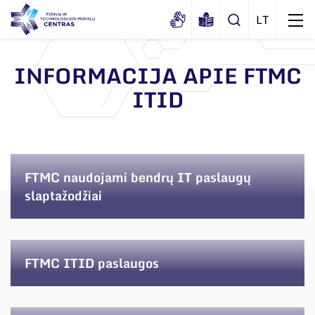
INFORMACIJA APIE FTMC
ITID
Apie mus
Dokumentai
Sertifikatai ir akreditavimo pažymėjimai
FTMC naudojami bendrų IT paslaugų
Viešieji pirkimai
slaptažodžiai
Korupcijos prevencija
Duomenų apsauga
Darbuotojams
FTMC ITID paslaugos
Nuorodos