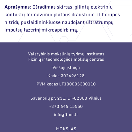
Narystė nacionalinėse ir tarptautinėse
Mokslinės publikacijos
organizacijose bei asociacijose
Aprašymas:
Išradimas skirtas įgilintų elektrinių
Mokslo projektai
kontaktų formavimui plataus draustinio III grupės
nitridų puslaidininkiuose naudojant ultratrumpų
Patentai
impulsų lazerinį mikroapdirbimą.
Mokslo renginiai
Informacija studentams
Valstybinis mokslinių tyrimų institutas
Fizinių ir technologijos mokslų centras
Informacija moksleiviams ir mokytojams
Viešoji įstaiga
Nuo moksleivio iki mokslininko
Kodas 302496128
PVM kodas LT100005300110
Savanorių pr. 231, LT-02300 Vilnius
+370 645 15550
info@ftmc.lt
MOKSLAS