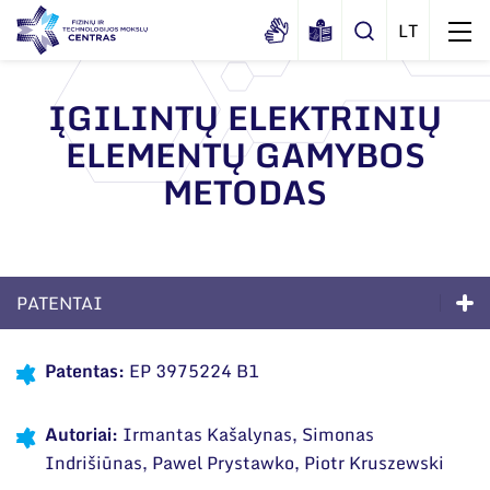
ĮGILINTŲ ELEKTRINIŲ
ELEMENTŲ GAMYBOS
Apie mus
METODAS
Dokumentai
Struktūra
Sertifikatai ir akreditavimo pažymėjimai
Administracija
Naujienos
Viešieji pirkimai
Administraciniai skyriai
Renginiai
PATENTAI
Korupcijos prevencija
Moksliniai skyriai
Tinklalaidės
Kompetencijos
Bendri rekvizitai
Duomenų apsauga
Patentas:
EP 3975224 B1
Mokslo taryba
Leidiniai
Ilgalaikės programos
Administracija
Darbuotojams
Tarptautinė patarėjų taryba
Autoriai:
Irmantas Kašalynas, Simonas
Darbuotojų kontaktai
Moksliniai skyriai
Nuorodos
Mokslininkai emeritai
Indrišiūnas, Pawel Prystawko, Piotr Kruszewski