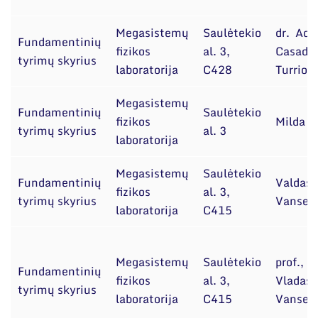
Megasistemų
Saulėtekio
dr. Adr
Fundamentinių
fizikos
al. 3,
Casado
tyrimų skyrius
laboratorija
C428
Turrion
Megasistemų
Fundamentinių
Saulėtekio
fizikos
Milda V
tyrimų skyrius
al. 3
laboratorija
Megasistemų
Saulėtekio
Fundamentinių
Valdas
fizikos
al. 3,
tyrimų skyrius
Vansevi
laboratorija
C415
Megasistemų
Saulėtekio
prof., dr
Fundamentinių
fizikos
al. 3,
Vladas
tyrimų skyrius
laboratorija
C415
Vansevi