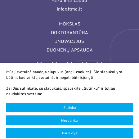
+370 645 15550
info@ftmc.lt
MOKSLAS
DOKTORANTŪRA
INOVACIJOS
DUOMENŲ APSAUGA
Mūsų svetainė naudoja slapukus (angl. cookies). Šie slapukai yra
būtini, kad veiktų svetainė, ir negali būti išjungti.
Jei Jūs sutinkate, su slapukais, spauskite „Sutinku“ ir toliau
naudokitės svetaine.
© 2026 Valstybinis mokslinių tyrimų institutas Fizinių ir
technologijos mokslų centras. Duomenys kaupiami ir saugomi
Sutinku
Juridinių asmenų registre.
Slapukų parinktys
Nesutinku
Duomenų apsauga
Parinktys
Sukurta:
TEXUS