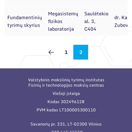
Megasistemų
Saulėtekio
Fundamentinių
dr. Kast
fizikos
al. 3,
tyrimų skyrius
Zubova
laboratorija
C404
1
2
Valstybinis mokslinių tyrimų institutas
Fizinių ir technologijos mokslų centras
Viešoji įstaiga
Kodas 302496128
PVM kodas LT100005300110
Savanorių pr. 231, LT-02300 Vilnius