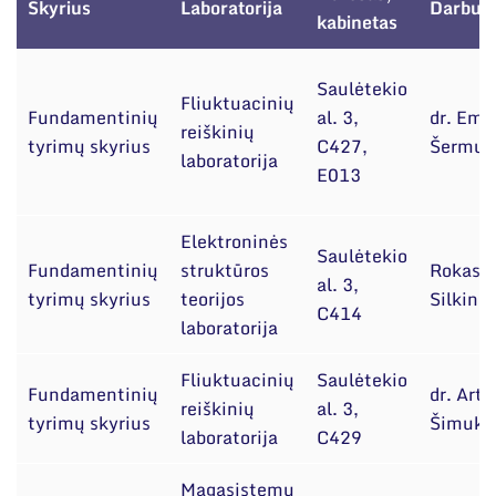
Narystė nacionalinėse ir tarptautinėse
Skyrius
Laboratorija
Darbuot
kabinetas
organizacijose bei asociacijose
Saulėtekio
Fliuktuacinių
Fundamentinių
al. 3,
dr. Emil
reiškinių
tyrimų skyrius
C427,
Šermuk
laboratorija
E013
Elektroninės
Saulėtekio
Fundamentinių
struktūros
Rokas
al. 3,
tyrimų skyrius
teorijos
Silkinis
C414
laboratorija
Fliuktuacinių
Saulėtekio
Fundamentinių
dr. Artū
reiškinių
al. 3,
tyrimų skyrius
Šimuko
laboratorija
C429
Magasistemų