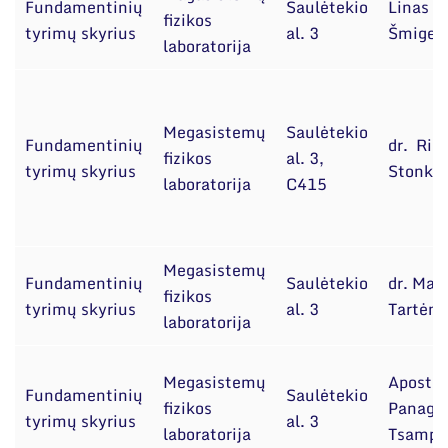
Fundamentinių
Saulėtekio
Linas
fizikos
tyrimų skyrius
al. 3
Šmigel
laboratorija
Megasistemų
Saulėtekio
Fundamentinių
dr. Rim
fizikos
al. 3,
tyrimų skyrius
Stonku
laboratorija
C415
Megasistemų
Fundamentinių
Saulėtekio
dr. Mat
fizikos
tyrimų skyrius
al. 3
Tartėna
laboratorija
Megasistemų
Apostol
Fundamentinių
Saulėtekio
fizikos
Panagio
tyrimų skyrius
al. 3
laboratorija
Tsampo