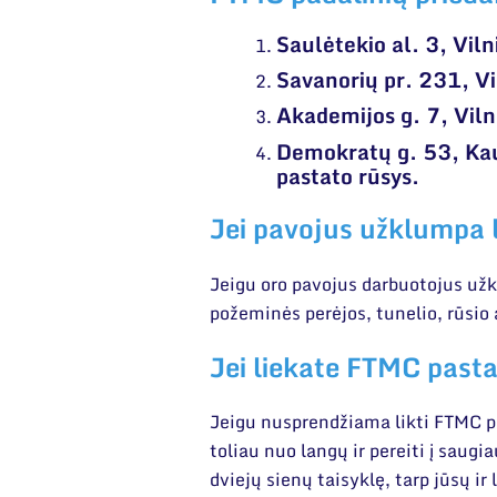
Saulėtekio al. 3, Viln
Savanorių pr. 231, Vi
Akademijos g. 7, Viln
Demokratų g. 53, Ka
pastato rūsys.
Jei pavojus užklumpa 
Jeigu oro pavojus darbuotojus užk
požeminės perėjos, tunelio, rūsio 
Jei liekate FTMC past
Jeigu nusprendžiama likti FTMC pas
toliau nuo langų ir pereiti į saugi
dviejų sienų taisyklę, tarp jūsų ir