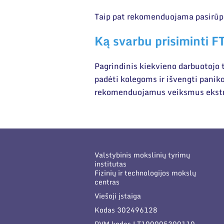
Taip pat rekomenduojama pasirūpint
Ką svarbu prisiminti 
Pagrindinis kiekvieno darbuotojo t
padėti kolegoms ir išvengti paniko
rekomenduojamus veiksmus ekstr
Valstybinis mokslinių tyrimų
institutas
Fizinių ir technologijos mokslų
centras
Viešoji įstaiga
Kodas 302496128
PVM kodas LT100005300110