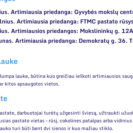
ius.
Artimiausia priedanga: Gyvybės mokslų cen
lnius.
Artimiausia priedanga: FTMC pastato rūsy
ius.
Artimiausios priedangos: Mokslininkų g. 12A
unas.
Artimiausia priedanga: Demokratų g. 36. 
lauke
lumpa lauke, būtina kuo greičiau ieškoti artimiausios saugi
ar kitos apsaugotos vietos.
ate
tate, darbuotojai turėtų užgesinti šviesą, užtraukti užuola
ausias pastato vietas – rūsį, cokolines patalpas arba vidini
 lauko turi būti bent dvi sienos ir kuo mažiau stiklo.