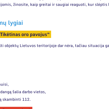
mis, žinosite, kaip greitai ir saugiai reaguoti, kur slėptis
ų lygiai
Tikėtinas oro pavojus“
ti objektų Lietuvos teritorijoje dar nėra, tačiau situacija ga
,
muisi,
iedangą šalia darbo vietos,
tą skambinti 112.