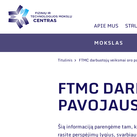
APIE MUS
STR
MOKSLAS
Titulinis
FTMC darbuotojų veiksmai oro p
FTMC DAR
PAVOJAUS
Šią informaciją parengėme tam, k
rasite perspėjimų lygius, svarbia