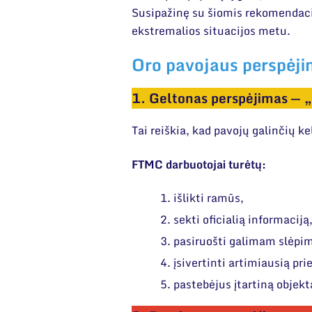
Susipažinę su šiomis rekomendacijo
ekstremalios situacijos metu.
Oro pavojaus perspėjim
1. Geltonas perspėjimas — „
Tai reiškia, kad pavojų galinčių kel
FTMC darbuotojai turėtų:
išlikti ramūs,
sekti oficialią informaciją
pasiruošti galimam slėpi
įsivertinti artimiausią pr
pastebėjus įtartiną objek