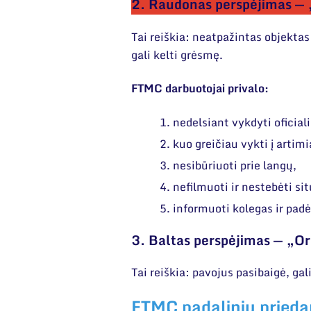
2. Raudonas perspėjimas — 
Tai reiškia: neatpažintas objektas 
gali kelti grėsmę.
FTMC darbuotojai privalo:
nedelsiant vykdyti oficia
kuo greičiau vykti į artim
nesibūriuoti prie langų,
nefilmuoti ir nestebėti si
informuoti kolegas ir pa
3. Baltas perspėjimas — „O
Tai reiškia: pavojus pasibaigė, gal
FTMC padalinių pried