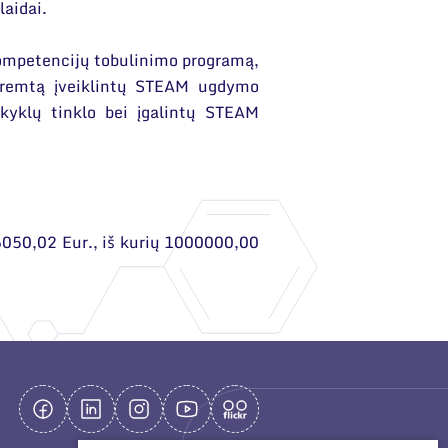
aidai.
kompetencijų tobulinimo programą,
remtą įveiklintų STEAM ugdymo
kyklų tinklo bei įgalintų STEAM
50,02 Eur., iš kurių 1000000,00