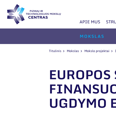
APIE MUS
STR
MOKSLAS
Titulinis
Mokslas
Mokslo projektai
EUROPOS 
FINANSUO
UGDYMO E