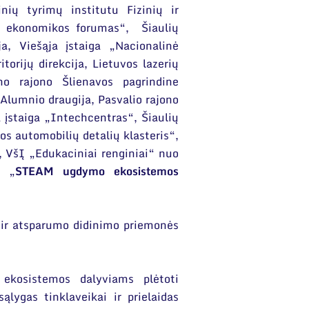
nių tyrimų institutu Fizinių ir
ių ekonomikos forumas“, Šiaulių
a, Viešąja įstaiga „Nacionalinė
orijų direkcija, Lietuvos lazerių
o rajono Šlienavos pagrindine
 Alumnio draugija, Pasvalio rajono
 įstaiga „Intechcentras“, Šiaulių
os automobilių detalių klasteris“,
, VšĮ „Edukaciniai renginiai“ nuo
ą „
STEAM ugdymo ekosistemos
ir atsparumo didinimo priemonės
ekosistemos dalyviams plėtoti
ąlygas tinklaveikai ir prielaidas