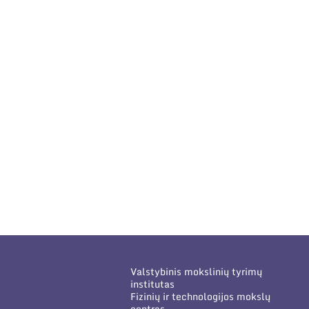
Valstybinis mokslinių tyrimų
institutas
Fizinių ir technologijos mokslų
centras