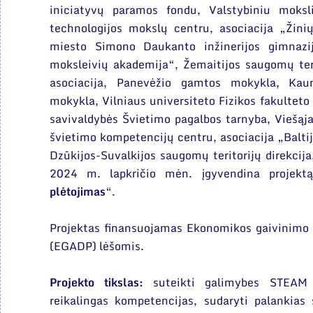
iniciatyvų paramos fondu, Valstybiniu moksli
technologijos mokslų centru, asociacija „Žin
miesto Simono Daukanto inžinerijos gimnazij
moksleivių akademija“, Žemaitijos saugomų terit
asociacija, Panevėžio gamtos mokykla, Kaun
mokykla, Vilniaus universiteto Fizikos fakulteto
savivaldybės Švietimo pagalbos tarnyba, Viešąja
švietimo kompetencijų centru, asociacija „Baltij
Dzūkijos-Suvalkijos saugomų teritorijų direkcija
2024 m. lapkričio mėn. įgyvendina projekt
plėtojimas
“.
Projektas finansuojamas Ekonomikos gaivinimo 
(EGADP) lėšomis.
Projekto tikslas:
suteikti galimybes STEAM 
reikalingas kompetencijas, sudaryti palankias s