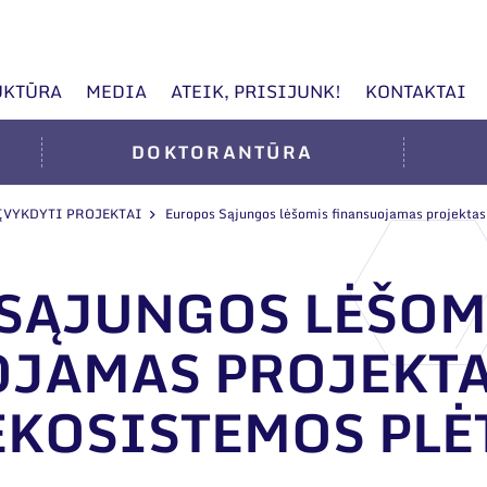
UKTŪRA
MEDIA
ATEIK, PRISIJUNK!
KONTAKTAI
DOKTORANTŪRA
ĮVYKDYTI PROJEKTAI
Europos Sąjungos lėšomis finansuojamas projekta
SĄJUNGOS LĖŠOM
JAMAS PROJEKTA
KOSISTEMOS PLĖ