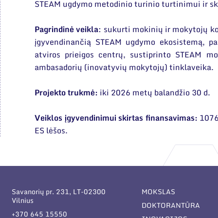
STEAM ugdymo metodinio turinio turtinimui ir skl
Pagrindinė veikla
: sukurti mokinių ir mokytojų 
įgyvendinančią STEAM ugdymo ekosistemą, pa
atviros prieigos centrų, sustiprinto STEAM mo
ambasadorių (inovatyvių mokytojų) tinklaveika.
Projekto trukmė:
iki 2026 metų balandžio 30 d.
Veiklos įgyvendinimui skirtas finansavimas:
10760
ES lėšos.
Savanorių pr. 231, LT-02300
MOKSLAS
Vilnius
DOKTORANTŪRA
+370 645 15550