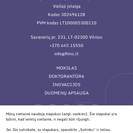
Viešoji įstaiga
Kodas 302496128
PVM kodas LT100005300110
Savanorių pr. 231, LT-02300 Vilnius
+370 645 15550
info@ftmc.lt
MOKSLAS
DOKTORANTŪRA
INOVACIJOS
DUOMENŲ APSAUGA
Mūsų svetainė naudoja slapukus (angl. cookies). Šie slapukai yra
būtini, kad veiktų svetainė, ir negali būti išjungti.
Jei Jūs sutinkate, su slapukais, spauskite „Sutinku“ ir toliau