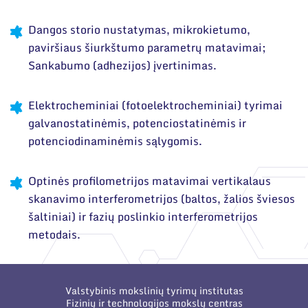
Narystė nacionalinėse ir tarptautinėse
organizacijose bei asociacijose
Dangos storio nustatymas, mikrokietumo,
paviršiaus šiurkštumo parametrų matavimai;
Sankabumo (adhezijos) įvertinimas.
Elektrocheminiai (fotoelektrocheminiai) tyrimai
galvanostatinėmis, potenciostatinėmis ir
potenciodinaminėmis sąlygomis.
Optinės profilometrijos matavimai vertikalaus
skanavimo interferometrijos (baltos, žalios šviesos
šaltiniai) ir fazių poslinkio interferometrijos
metodais.
Valstybinis mokslinių tyrimų institutas
Fizinių ir technologijos mokslų centras