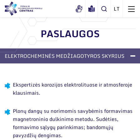
PASLAUGOS
Apie mus
Dokumentai
ELEKTROCHEMINĖS MEDŽIAGOTYROS SKYRIUS
Struktūra
Sertifikatai ir akreditavimo pažymėjimai
Administracija
LABORATORIJOS
PASLAUGOS
APIE SKYRIŲ
Naujienos
Viešieji pirkimai
Administraciniai skyriai
Renginiai
Ekspertizės korozijos elektrolituose ir atmosferoje
Korupcijos prevencija
klausimais.
Moksliniai skyriai
Tinklalaidės
Bendri rekvizitai
Duomenų apsauga
Mokslo taryba
Leidiniai
Plonų dangų su norimomis savybėmis formavimas
Administracija
Darbuotojams
Tarptautinė patarėjų taryba
magnetroninio dulkinimo metodu. Sudėties,
Darbuotojų kontaktai
formavimo sąlygų parinkimas; bandomųjų
Nuorodos
Mokslininkai emeritai
pavyzdžių dengimas.