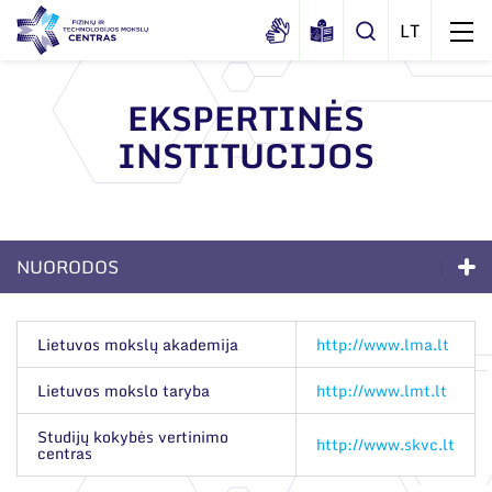
EKSPERTINĖS
INSTITUCIJOS
Apie mus
Dokumentai
Sertifikatai ir akreditavimo pažymėjimai
NUORODOS
Viešieji pirkimai
Apie mus
Korupcijos prevencija
Lietuvos mokslų akademija
http://www.lma.lt
Duomenų apsauga
Dokumentai
Lietuvos mokslo taryba
http://www.lmt.lt
Darbuotojams
Sertifikatai ir akreditavimo pažymėjimai
Studijų kokybės vertinimo
http://www.skvc.lt
Nuorodos
centras
Viešieji pirkimai