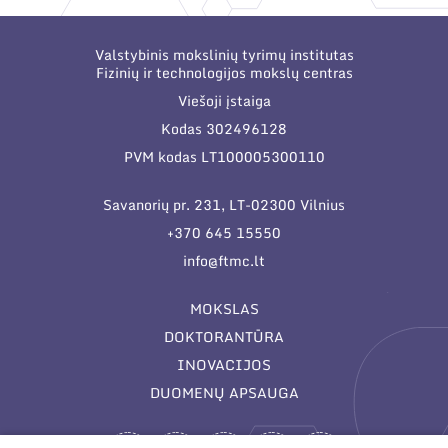
Narystė nacionalinėse ir tarptautinėse
Korupcijos prevencija
organizacijose bei asociacijose
Duomenų apsauga
Valstybinis mokslinių tyrimų institutas
Fizinių ir technologijos mokslų centras
Darbuotojams
Viešoji įstaiga
Kodas 302496128
Struktūra
Nuorodos
PVM kodas LT100005300110
Administracija
Narystė nacionalinėse ir tarptautinėse organizacijose
Naujienos
bei asociacijose
Savanorių pr. 231, LT-02300 Vilnius
Administraciniai skyriai
Renginiai
+370 645 15550
Moksliniai skyriai
info@ftmc.lt
Tinklalaidės
Bendri rekvizitai
Mokslo taryba
Leidiniai
MOKSLAS
Administracija
Tarptautinė patarėjų taryba
DOKTORANTŪRA
Darbuotojų kontaktai
INOVACIJOS
Mokslininkai emeritai
DUOMENŲ APSAUGA