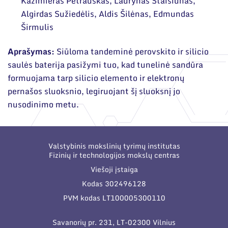
Narystė nacionalinėse ir tarptautinėse
Kazimieras Petrauskas, Laurynas Staišiūnas,
Mokslinės publikacijos
organizacijose bei asociacijose
Algirdas Sužiedėlis, Aldis Šilėnas, Edmundas
Mokslo projektai
Širmulis
Patentai
Aprašymas:
Siūloma tandeminė perovskito ir silicio
saulės baterija pasižymi tuo, kad tunelinė sandūra
Mokslo renginiai
formuojama tarp silicio elemento ir elektronų
Informacija studentams
pernašos sluoksnio, legiruojant šį sluoksnį jo
nusodinimo metu.
Informacija moksleiviams ir mokytojams
Nuo moksleivio iki mokslininko
Valstybinis mokslinių tyrimų institutas
Fizinių ir technologijos mokslų centras
Viešoji įstaiga
Kodas 302496128
PVM kodas LT100005300110
Savanorių pr. 231, LT-02300 Vilnius