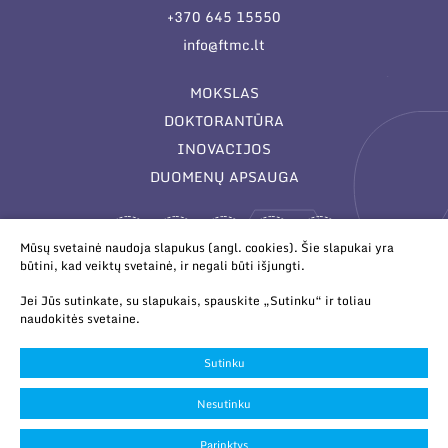
+370 645 15550
info@ftmc.lt
MOKSLAS
DOKTORANTŪRA
INOVACIJOS
DUOMENŲ APSAUGA
Mūsų svetainė naudoja slapukus (angl. cookies). Šie slapukai yra
būtini, kad veiktų svetainė, ir negali būti išjungti.
Jei Jūs sutinkate, su slapukais, spauskite „Sutinku“ ir toliau
naudokitės svetaine.
© 2026 Valstybinis mokslinių tyrimų institutas Fizinių ir
technologijos mokslų centras. Duomenys kaupiami ir saugomi
Sutinku
Juridinių asmenų registre.
Slapukų parinktys
Nesutinku
Duomenų apsauga
Parinktys