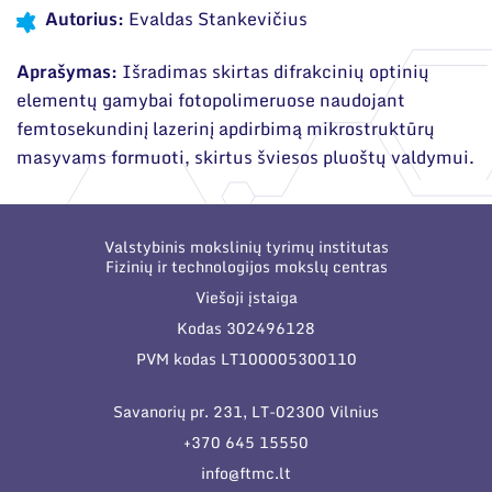
Narystė nacionalinėse ir tarptautinėse
Autorius:
Evaldas Stankevičius
organizacijose bei asociacijose
Moksliniai skyriai
Aprašymas:
Išradimas skirtas difrakcinių optinių
Mokslinės publikacijos
elementų gamybai fotopolimeruose naudojant
Mokslo projektai
femtosekundinį lazerinį apdirbimą mikrostruktūrų
masyvams formuoti, skirtus šviesos pluoštų valdymui.
Patentai
Mokslo renginiai
Valstybinis mokslinių tyrimų institutas
Informacija studentams
Fizinių ir technologijos mokslų centras
Viešoji įstaiga
Informacija moksleiviams ir mokytojams
Kodas 302496128
Nuo moksleivio iki mokslininko
PVM kodas LT100005300110
Savanorių pr. 231, LT-02300 Vilnius
+370 645 15550
info@ftmc.lt