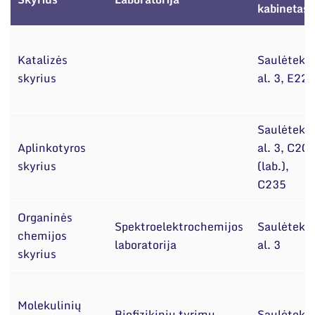
Narystė nacionalinėse ir tarptautinėse
kabinetas
organizacijose bei asociacijose
Katalizės
Saulėtekio
skyrius
al. 3, E221
Saulėtekio
Aplinkotyros
al. 3, C20
skyrius
(lab.),
C235
Organinės
Spektroelektrochemijos
Saulėtekio
chemijos
laboratorija
al. 3
skyrius
Molekulinių
Biofizikinių tyrimų
Saulėtekio