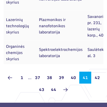
skyrius
Savanorių
Lazerinių
Plazmonikos ir
pr. 231,
technologijų
nanofotonikos
lazerių
skyrius
laboratorija
korp., 405
Organinės
Spektroelektrochemijos
Saulėtekio
chemijos
laboratorija
al. 3
skyrius
1
...
37
38
39
40
41
42
43
44