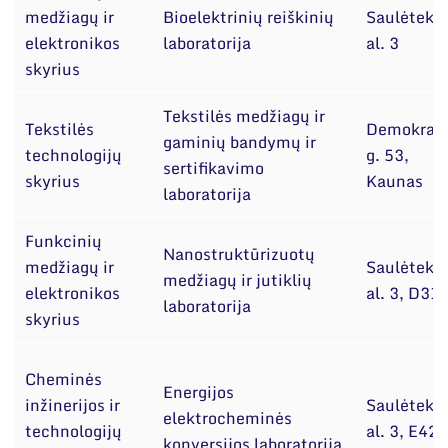
medžiagų ir
Bioelektrinių reiškinių
Saulėtekio
elektronikos
laboratorija
al. 3
skyrius
Tekstilės medžiagų ir
Tekstilės
Demokrat
gaminių bandymų ir
technologijų
g. 53,
sertifikavimo
skyrius
Kaunas
laboratorija
Funkcinių
Nanostruktūrizuotų
medžiagų ir
Saulėtekio
medžiagų ir jutiklių
elektronikos
al. 3, D31
laboratorija
skyrius
Cheminės
Energijos
inžinerijos ir
Saulėtekio
elektrocheminės
technologijų
al. 3, E428
konversijos laboratorija