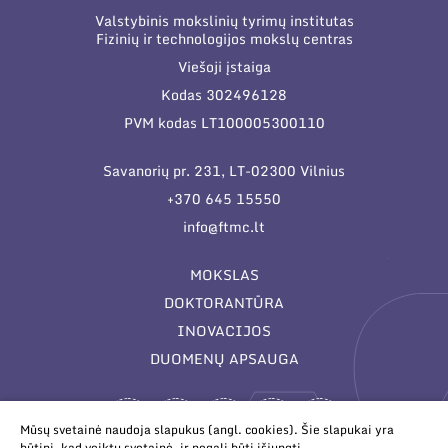
Valstybinis mokslinių tyrimų institutas
Fizinių ir technologijos mokslų centras
Viešoji įstaiga
Kodas 302496128
PVM kodas LT100005300110
Savanorių pr. 231, LT-02300 Vilnius
+370 645 15550
info@ftmc.lt
MOKSLAS
DOKTORANTŪRA
INOVACIJOS
DUOMENŲ APSAUGA
Mūsų svetainė naudoja slapukus (angl. cookies). Šie slapukai yra
būtini, kad veiktų svetainė, ir negali būti išjungti.