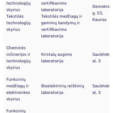
technologijų
sertifikavimo
Demokrat
skyrius
laboratorija
g. 53,
Tekstilės
Tekstilės medžiagų ir
Kaunas
technologijų
gaminių bandymų ir
skyrius
sertifikavimo
laboratorija
Cheminės
inžinerijos ir
Kristalų augimo
Saulėtekio
technologijų
laboratorija
al. 3
skyrius
Funkcinių
medžiagų ir
Bioelektrinių reiškinių
Saulėtekio
elektronikos
laboratorija
al. 3
skyrius
Funkcinių