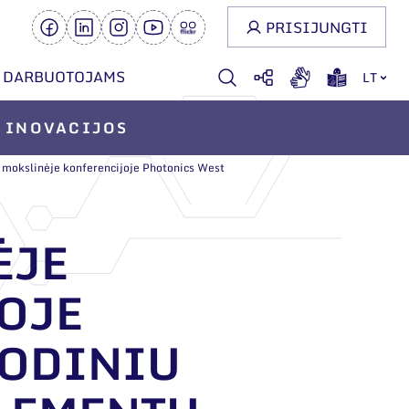
PRISIJUNGTI
DARBUOTOJAMS
LT
INOVACIJOS
 mokslinėje konferencijoje Photonics West
ĖJE
OJE
ŽODINIU