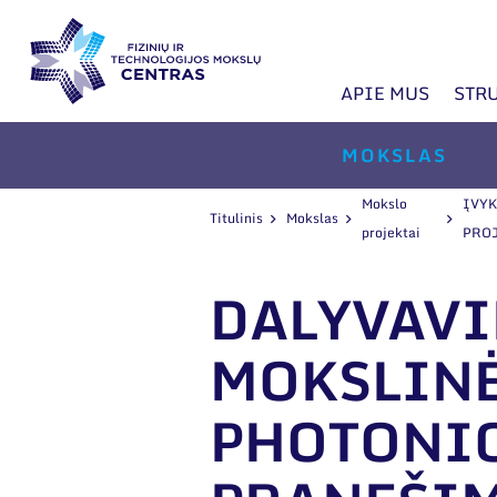
APIE MUS
STR
MOKSLAS
Mokslo
ĮVY
Titulinis
Mokslas
projektai
PRO
DALYVAVI
MOKSLINĖ
PHOTONIC