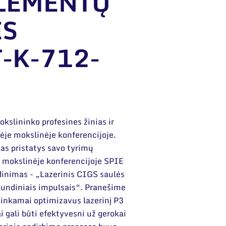
ELEMENTŲ
ĖS
T-K-712-
mokslininko profesines žinias ir
ėje mokslinėje konferencijoje.
as pristatys savo tyrimų
e mokslinėje konferencijoje SPIE
nimas - „Lazerinis CIGS saulės
kundiniais impulsais“. Pranešime
 tinkamai optimizavus lazerinį P3
 gali būti efektyvesni už gerokai