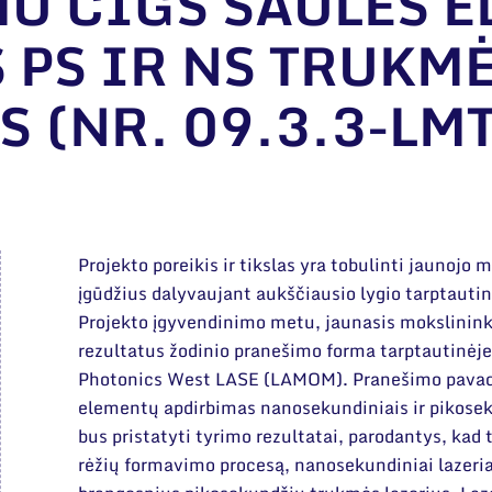
U CIGS SAULĖS 
 PS IR NS TRUKM
 (NR. 09.3.3-LM
Projekto poreikis ir tikslas yra tobulinti jaunojo 
įgūdžius dalyvaujant aukščiausio lygio tarptautin
Projekto įgyvendinimo metu, jaunasis mokslinink
rezultatus žodinio pranešimo forma tarptautinėj
Photonics West LASE (LAMOM). Pranešimo pavadi
elementų apdirbimas nanosekundiniais ir pikose
bus pristatyti tyrimo rezultatai, parodantys, kad
rėžių formavimo procesą, nanosekundiniai lazeriai