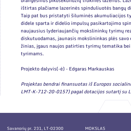
brangesnius pikosekundžių trukmės lazerius. Laz
ištirtas plačiame lazerinės spinduliuotės bangų 
Taip pat bus pristatyti šiluminės akumuliacijos t
didele sparta ir didelio impulsų pasikartojimo sp
naujausius lyderiaujančių mokslininkų tyrimų rez
diskutuodamas, jaunasis mokslininkas plės savo 
žinias, įgaus naujos patirties tyrimų tematika b
tyrimams.
Projekto dalyvis(-ė) - Edgaras Markauskas
Projektas bendrai finansuotas iš Europos socialini
LMT-K-712-20-0157) pagal dotacijos sutartį su L
Savanorių pr. 231, LT-02300
MOKSLAS