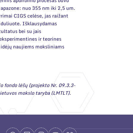
erinis apdirbimo procesas buvo
diapazone: nuo 355 nm iki 2,5 um.
yrimai CIGS celėse, jas raižant
induliuote. Išklausydamas
ultatus bei su jais
eksperimentines ir teorines
ei idėjų naujiems moksliniams
o fondo lėšų (projekto Nr. 09.3.3-
ietuvos mokslo taryba (LMTLT).