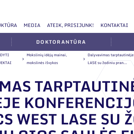
UKTŪRA
MEDIA
ATEIK, PRISIJUNK!
KONTAKTAI
DOKTORANTŪRA
KDYTI
Mokslinių idėjų mainai,
Dalyvavimas tarptautinėje
JEKTAI
mokslinės išvykos
LASE su žodiniu pran...
MAS TARPTAUTIN
JE KONFERENCIJ
S WEST LASE SU 