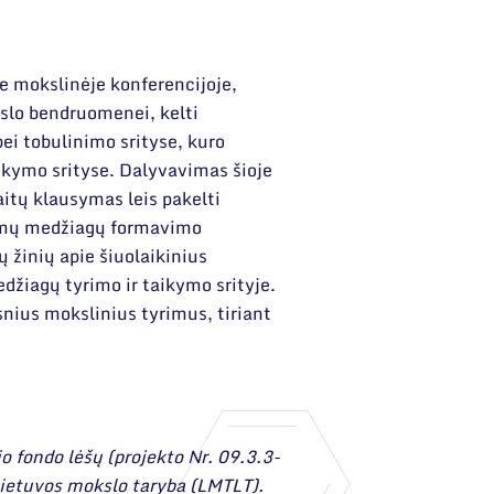
je mokslinėje konferencijoje,
kslo bendruomenei, kelti
i tobulinimo srityse, kuro
kymo srityse. Dalyvavimas šioje
itų klausymas leis pakelti
amų medžiagų formavimo
 žinių apie šiuolaikinius
džiagų tyrimo ir taikymo srityje.
nius mokslinius tyrimus, tiriant
o fondo lėšų (projekto Nr. 09.3.3-
ietuvos mokslo taryba (LMTLT).