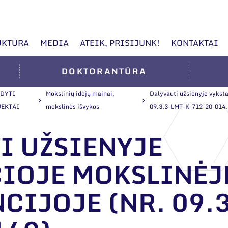
UKTŪRA
MEDIA
ATEIK, PRISIJUNK!
KONTAKTAI
DOKTORANTŪRA
KDYTI
Mokslinių idėjų mainai,
Dalyvauti užsienyje vyksta
JEKTAI
mokslinės išvykos
09.3.3-LMT-K-712-20-014.
I UŽSIENYJE
IOJE MOKSLINĖJ
CIJOJE (NR. 09.3