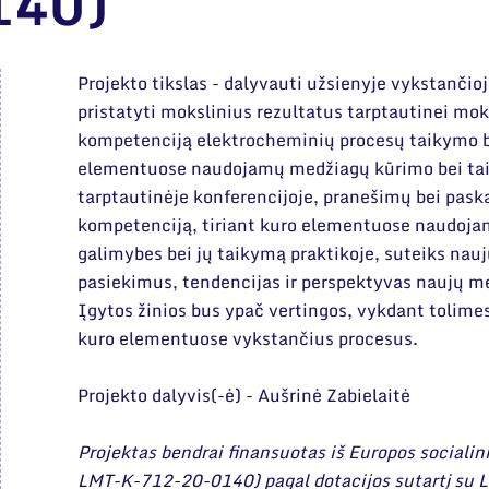
140)
Projekto tikslas - dalyvauti užsienyje vykstančio
pristatyti mokslinius rezultatus tarptautinei mo
kompetenciją elektrocheminių procesų taikymo be
elementuose naudojamų medžiagų kūrimo bei tai
tarptautinėje konferencijoje, pranešimų bei paska
kompetenciją, tiriant kuro elementuose naudoj
galimybes bei jų taikymą praktikoje, suteiks naujų
pasiekimus, tendencijas ir perspektyvas naujų me
Įgytos žinios bus ypač vertingos, vykdant tolimes
kuro elementuose vykstančius procesus.
Projekto dalyvis(-ė) - Aušrinė Zabielaitė
Projektas bendrai finansuotas iš Europos socialini
LMT-K-712-20-0140) pagal dotacijos sutartį su L