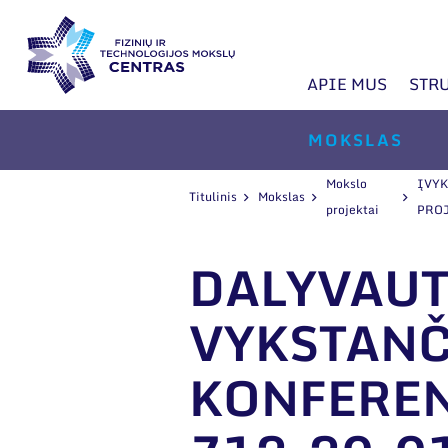
APIE MUS
STR
MOKSLAS
Mokslo
ĮVY
Titulinis
Mokslas
projektai
PRO
DALYVAUT
VYKSTANČ
KONFEREN