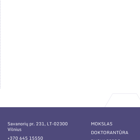
Savanorių pr. 231, LT-02300
MOKSLAS
Vilnius
DOKTORANTŪRA
+370 645 15550