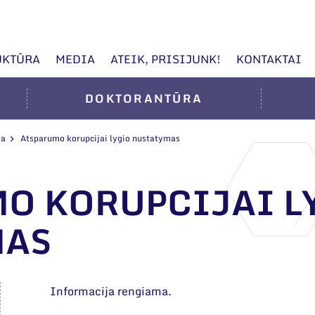
UKTŪRA
MEDIA
ATEIK, PRISIJUNK!
KONTAKTAI
DOKTORANTŪRA
ja
Atsparumo korupcijai lygio nustatymas
O KORUPCIJAI L
MAS
Informacija rengiama.