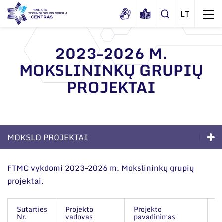
2023–2026 M.
MOKSLININKŲ GRUPIŲ
Apie mus
PROJEKTAI
Dokumentai
Struktūra
Sertifikatai ir akreditavimo pažymėjimai
Administracija
Naujienos
Viešieji pirkimai
Administraciniai skyriai
Renginiai
MOKSLO PROJEKTAI
Korupcijos prevencija
Moksliniai skyriai
Tinklalaidės
Kompetencijos
Bendri rekvizitai
Duomenų apsauga
FTMC vykdomi 2023–2026 m. Mokslininkų grupių
Mokslo taryba
Leidiniai
projektai.
Ilgalaikės programos
Administracija
Darbuotojams
Tarptautinė patarėjų taryba
Darbuotojų kontaktai
Moksliniai skyriai
Nuorodos
Mokslininkai emeritai
Sutarties
Projekto
Projekto
Į
Nr.
vadovas
pavadinimas
m