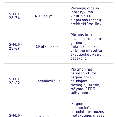
Narystė nacionalinėse ir tarptautinėse
Mokslinės publikacijos
organizacijose bei asociacijose
Pažangių didelio
Mokslo projektai
intensyvumo
S-MIP-
A. Pugžlys
vidutinio IR
2
23-74
diapazono lazerių
Patentai
architektūros link
Mokslo renginiai
Plataus lauko
antros harmonikos
generacijos
S-MIP-
Informacija studentams
D.Rutkauskas
mikroskopija su
2
23-69
dirbtiniu intelektu
skydliaukės vėžio
Informacija moksleiviams ir mokytojams
detekcijai
Nuo moksleivio iki mokslininko
Plazmoninės
nanostruktūros,
pagamintos
S-MIP-
E.Stankevičius
naudojant
2
23-32
tiesioginį lazerinį
rašymą, SERS
taikymams
Magneto-
pazmoninės
nanodalelės mažos
S-MIP-
molekulinės masės