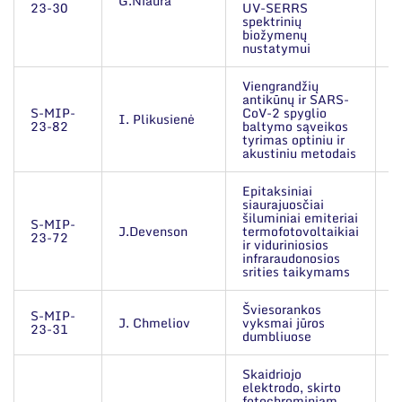
G.Niaura
2
23-30
UV-SERRS
spektrinių
biožymenų
nustatymui
Viengrandžių
antikūnų ir SARS-
S-MIP-
CoV-2 spyglio
I. Plikusienė
2
23-82
baltymo sąveikos
tyrimas optiniu ir
akustiniu metodais
Epitaksiniai
siaurajuosčiai
šiluminiai emiteriai
S-MIP-
J.Devenson
termofotovoltaikiai
2
23-72
ir viduriniosios
infraraudonosios
srities taikymams
Šviesorankos
S-MIP-
J. Chmeliov
vyksmai jūros
2
23-31
dumbliuose
Skaidriojo
elektrodo, skirto
fotochrominiam