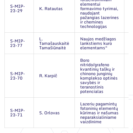
elementui
S-MIP-
K. Ratautas
formavimo tyrimai,
2
23-29
naudojant
pažangias lazerines
ir chemines
technologijas
L.
Naujos medžiagos
S-MIP-
Tamašauskaitė
lankstiems kuro
2
23-77
Tamašiūnaitė
elementams“
Boro
nitrido/grafeno
kvantinių taškų ir
S-MIP-
chinono junginių
R. Karpič
2
23-70
komplekso optinės
savybės ir
teranostinis
potencialas
Lazeriu pagamintų
fotoninių elementų
S-MIP-
S. Orlovas
kūrimas ir našumas
2
23-71
neparaksialiniame
vaizdinime