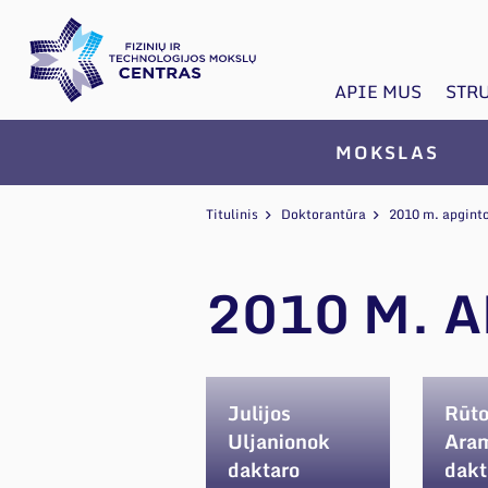
APIE MUS
STR
MOKSLAS
Titulinis
Doktorantūra
2010 m. apginto
2010 M. 
Julijos
Rūt
Uljanionok
Aram
daktaro
dakt