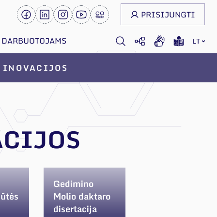
PRISIJUNGTI
DARBUOTOJAMS
LT
INOVACIJOS
ACIJOS
Gedimino
iūtės
Molio daktaro
disertacija