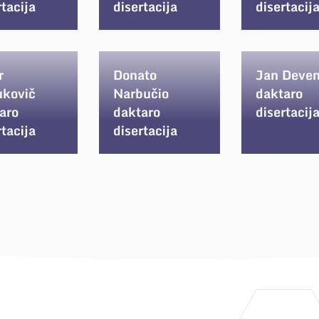
rtacija
disertacija
disertacij
r
Donato
Jan Deve
ukovič
Narbučio
daktaro
aro
daktaro
disertacij
rtacija
disertacija