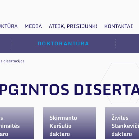
UKTŪRA
MEDIA
ATEIK, PRISIJUNK!
KONTAKTAI
DOKTORANTŪRA
s disertacijos
APGINTOS DISERT
os
Skirmanto
Živilės
inaitės
Keršulio
Stankevič
aro
daktaro
daktaro