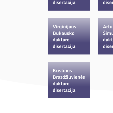
disertacija
dise
Virginijaus
Artu
Bukausko
Šim
daktaro
dakt
disertacija
dise
Kristinos
Brazdžiuvienės
daktaro
disertacija