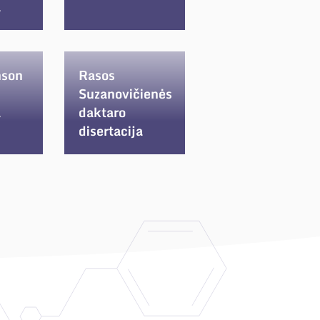
a
nson
Rasos
Suzanovičienės
a
daktaro
disertacija