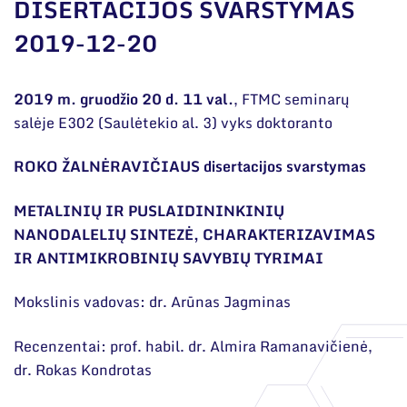
Narystė nacionalinėse ir tarptautinėse
DISERTACIJOS SVARSTYMAS
organizacijose bei asociacijose
2019-12-20
Bendri rekvizitai
Administracija
2019 m. gruodžio 20 d. 11 val.
, FTMC seminarų
salėje E302 (Saulėtekio al. 3) vyks doktoranto
Darbuotojų kontaktai
ROKO ŽALNĖRAVIČIAUS disertacijos svarstymas
METALINIŲ IR PUSLAIDININKINIŲ
NANODALELIŲ SINTEZĖ, CHARAKTERIZAVIMAS
IR ANTIMIKROBINIŲ SAVYBIŲ TYRIMAI
Mokslinis vadovas: dr. Arūnas Jagminas
Recenzentai: prof. habil. dr. Almira Ramanavičienė,
dr. Rokas Kondrotas