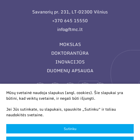
Savanorių pr. 231, LT-02300 Vilnius
+370 645 15550
info@ftmc.lt
MOKSLAS
DOKTORANTŪRA
INOVACIJOS
DUOMENŲ APSAUGA
Mūsų svetainė naudoja slapukus (angl. cookies). Šie slapukai yra
būtini, kad veiktų svetainė, ir negali būti išjungti.
Jei Jūs sutinkate, su slapukais, spauskite „Sutinku“ ir toliau
naudokitės svetaine.
© 2026 Valstybinis mokslinių tyrimų institutas Fizinių ir
technologijos mokslų centras. Duomenys kaupiami ir saugomi
Sutinku
Juridinių asmenų registre.