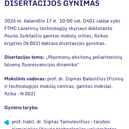
Narystė nacionalinėse ir tarptautinėse
DISERTACIJOS GYNIMAS
organizacijose bei asociacijose
Bendri rekvizitai
2026 m. balandžio 17 d. 10:00 val. D401 salėje vyks
FTMC Lazerinių technologijų skyriaus doktoranto
Administracija
Povilo Jurkšaičio gamtos mokslų srities, fizikos
Darbuotojų kontaktai
krypties (N 002) daktaro disertacijos gynimas.
Disertacijos tema:
„Plazmonų-eksitonų poliaritoninių
būsenų fluorescencijos dinamika“
Mokslinis vadovas:
prof. dr. Zigmas Balevičius (
Fizinių
ir technologijos mokslų centras
, gamtos mokslai,
fizika – N 002)
Gynimo taryba:
prof. habil. dr. Sigitas Tamulevičius – tarybos
pirmininkas (
Kauno technologijos universitetas
,