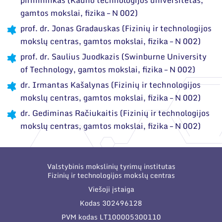
gamtos mokslai, fizika – N 002)
prof. dr. Jonas Gradauskas (
Fizinių ir technologijos
mokslų centras
, gamtos mokslai, fizika – N 002)
prof. dr. Saulius Juodkazis (
Swinburne University
of Technology
, gamtos mokslai, fizika – N 002)
dr. Irmantas Kašalynas (
Fizinių ir technologijos
mokslų centras
, gamtos mokslai, fizika – N 002)
dr. Gediminas Račiukaitis (
Fizinių ir technologijos
mokslų centras
, gamtos mokslai, fizika – N 002)
Valstybinis mokslinių tyrimų institutas
Fizinių ir technologijos mokslų centras
Viešoji įstaiga
Kodas 302496128
PVM kodas LT100005300110