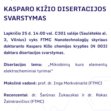
Narystė nacionalinėse ir tarptautinėse
organizacijose bei asociacijose
KASPARO KIŽIO DISERTACIJOS
Bendri rekvizitai
SVARSTYMAS
Administracija
Lapkričio 25 d. 14:00 val. C301 salėje (Saulėtekio al.
Darbuotojų kontaktai
3, Vilnius) vyks FTMC Nanotechnologijų skyriaus
doktoranto Kasparo Kižio chemijos krypties (N 003)
daktaro disertacijos svarstymas.
Disertacijos tema:
„Mikrobinių kuro elementų
elektrocheminiai tyrimai“
Mokslinė vadovė:
prof. dr. Inga Morkvėnaitė (FTMC)
Recenzentai:
dr. Šarūnas Žukauskas ir dr. Rokas
Žalnėravičius (FTMC)