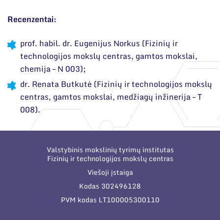
Recenzentai:
prof. habil. dr.
Eugenijus Norkus (Fizinių ir
technologijos mokslų centras, gamtos mokslai,
chemija – N 003);
dr. Renata Butkutė (Fizinių ir technologijos mokslų
centras, gamtos mokslai, medžiagų inžinerija – T
008).
Valstybinis mokslinių tyrimų institutas
Fizinių ir technologijos mokslų centras
Viešoji įstaiga
Kodas 302496128
PVM kodas LT100005300110