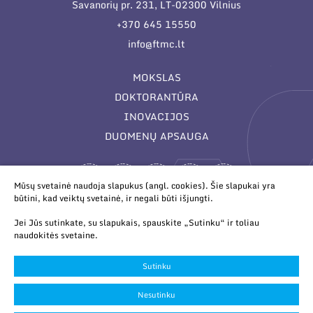
Savanorių pr. 231, LT-02300 Vilnius
+370 645 15550
info@ftmc.lt
MOKSLAS
DOKTORANTŪRA
INOVACIJOS
DUOMENŲ APSAUGA
Mūsų svetainė naudoja slapukus (angl. cookies). Šie slapukai yra
būtini, kad veiktų svetainė, ir negali būti išjungti.
Jei Jūs sutinkate, su slapukais, spauskite „Sutinku“ ir toliau
naudokitės svetaine.
© 2026 Valstybinis mokslinių tyrimų institutas Fizinių ir
technologijos mokslų centras. Duomenys kaupiami ir saugomi
Sutinku
Juridinių asmenų registre.
Slapukų parinktys
Nesutinku
Duomenų apsauga