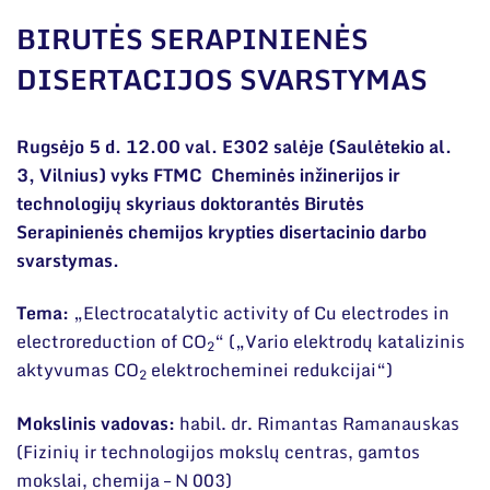
Narystė nacionalinėse ir tarptautinėse
organizacijose bei asociacijose
BIRUTĖS SERAPINIENĖS
Bendri rekvizitai
DISERTACIJOS SVARSTYMAS
Administracija
Rugsėjo 5 d. 12.00 val. E302 salėje (Saulėtekio al.
Darbuotojų kontaktai
3, Vilnius) vyks FTMC Cheminės inžinerijos ir
technologijų skyriaus doktorantės Birutės
Serapinienės chemijos krypties disertacinio darbo
svarstymas.
Tema:
„Electrocatalytic activity of Cu electrodes in
electroreduction of CO
“ („Vario elektrodų katalizinis
2
aktyvumas CO
elektrocheminei redukcijai“)
2
Mokslinis vadovas:
habil. dr. Rimantas Ramanauskas
(Fizinių ir technologijos mokslų centras, gamtos
mokslai, chemija – N 003)