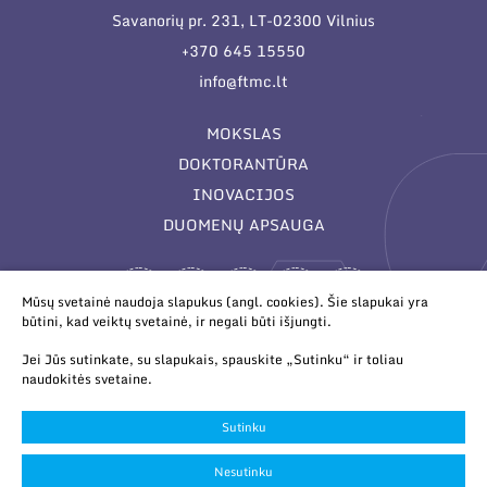
Savanorių pr. 231, LT-02300 Vilnius
+370 645 15550
info@ftmc.lt
MOKSLAS
DOKTORANTŪRA
INOVACIJOS
DUOMENŲ APSAUGA
Mūsų svetainė naudoja slapukus (angl. cookies). Šie slapukai yra
būtini, kad veiktų svetainė, ir negali būti išjungti.
Jei Jūs sutinkate, su slapukais, spauskite „Sutinku“ ir toliau
naudokitės svetaine.
© 2026 Valstybinis mokslinių tyrimų institutas Fizinių ir
technologijos mokslų centras. Duomenys kaupiami ir saugomi
Sutinku
Juridinių asmenų registre.
Slapukų parinktys
Nesutinku