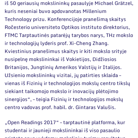
iš 50 geriausių mokslininkų pasaulyje Michael Grätzel,
kuris neseniai buvo apdovanotas Millenium
Technology prizu. Konferencijoje pranešimą skaitys
Ročesterio universiteto Optikos instituto direktorius,
FTMC Tarptautinės patarėjų tarybos narys, THz mokslo
ir technologijų lyderis prof. Xi-Cheng Zhang.
Kviestinius pranešimus skaitys ir kiti mokslo srityje
nusipelnę mokslininkai iš Vokietijos, Didžiosios
Britanijos, Jungtinių Amerikos Valstijų ir Italijos.
Užsienio mokslininkų vizitai, jų patirties sklaida –
vienas iš Fizinių ir technologijos mokslų centro tikslų
siekiant taikomojo mokslo ir inovacijų plėtojimo
sinergijos“, – teigia Fizinių ir technologijos mokslų
centro vadovas prof. habil. dr. Gintaras Valušis.
„Open Readings 2017“ – tarptautinė platforma, kur
studentai ir jaunieji mokslininkai iš viso pasaulio