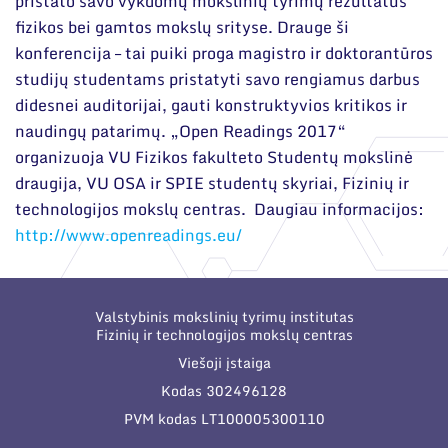
pristato savo vykdomų mokslinių tyrimų rezultatus
fizikos bei gamtos mokslų srityse. Drauge ši
konferencija – tai puiki proga magistro ir doktorantūros
studijų studentams pristatyti savo rengiamus darbus
didesnei auditorijai, gauti konstruktyvios kritikos ir
naudingų patarimų. „Open Readings 2017“
organizuoja VU Fizikos fakulteto Studentų mokslinė
draugija, VU OSA ir SPIE studentų skyriai, Fizinių ir
technologijos mokslų centras. Daugiau informacijos:
http://www.openreadings.eu/
Valstybinis mokslinių tyrimų institutas
Fizinių ir technologijos mokslų centras
Viešoji įstaiga
Kodas 302496128
PVM kodas LT100005300110