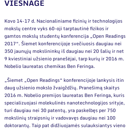
Narystė nacionalinėse ir tarptautinėse
VIEŠNAGĖ
organizacijose bei asociacijose
Bendri rekvizitai
Kovo 14-17 d. Nacionaliniame fizinių ir technologijos
mokslų centre vyks 60-oji tarptautinė fizikos ir
Administracija
gamtos mokslų studentų konferencija „Open Readings
Darbuotojų kontaktai
2017“. Šiemet konferencijoje svečiuosis daugiau nei
350 jaunųjų mokslininkų iš daugiau nei 20 šalių ir net
9 kviestiniai užsienio pranešėjai, tarp kurių ir 2016 m.
Nobelio laureatas chemikas Ben Feringa.
„Šiemet „Open Readings“ konferencijoje lankysis itin
daug užsienio mokslo žvaigždžių. Pranešimą skaitys
2016 m. Nobelio premijos laureatas Ben Feringa, kuris
specializuojasi molekulinės nanotechnologijos srityje,
turi daugiau nei 30 patentų, yra paskelbęs per 750
mokslinių straipsnių ir vadovavęs daugiau nei 100
doktorantų. Taip pat didžiuojamės sulauksiantys vieno