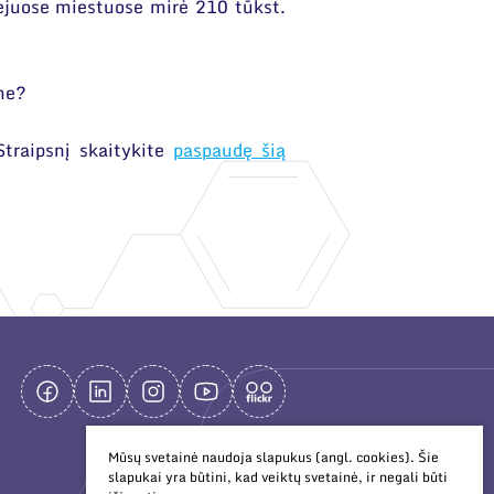
iejuose miestuose mirė 210 tūkst.
ome?
Straipsnį skaitykite
paspaudę šią
Mūsų svetainė naudoja slapukus (angl. cookies). Šie
slapukai yra būtini, kad veiktų svetainė, ir negali būti