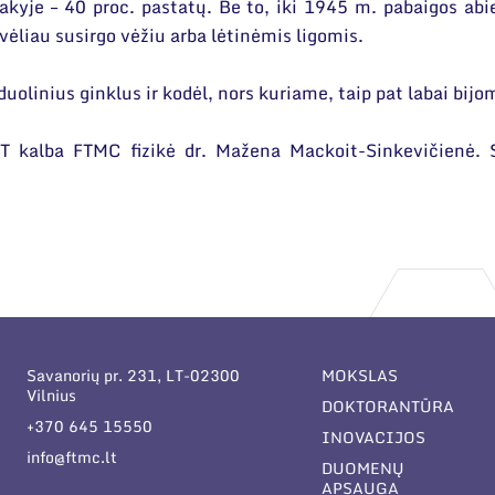
akyje – 40 proc. pastatų. Be to, iki 1945 m. pabaigos ab
ėliau susirgo vėžiu arba lėtinėmis ligomis.
uolinius ginklus ir kodėl, nors kuriame, taip pat labai bij
LT kalba FTMC fizikė dr. Mažena Mackoit-Sinkevičienė. 
Savanorių pr. 231, LT-02300
MOKSLAS
Vilnius
DOKTORANTŪRA
+370 645 15550
INOVACIJOS
info@ftmc.lt
DUOMENŲ
APSAUGA