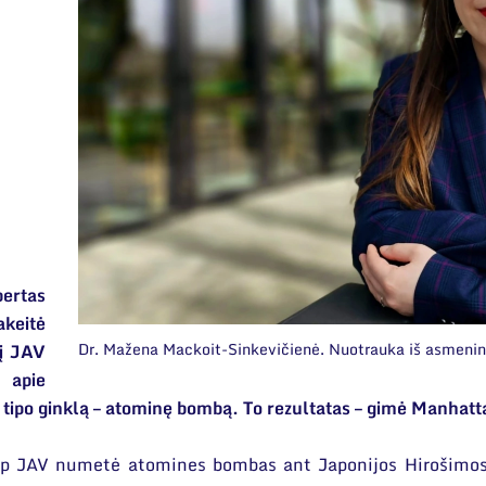
ertas
akeitė
Dr. Mažena Mackoit-Sinkevičienė. Nuotrauka iš asmenin
nį JAV
ą apie
 tipo ginklą – atominę bombą. To rezultatas – gimė Manhatt
ip JAV numetė atomines bombas ant Japonijos Hirošimos