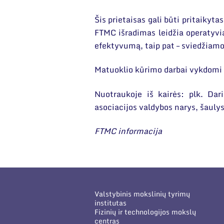
Šis prietaisas gali būti pritaikyt
FTMC išradimas leidžia operatyvia
efektyvumą, taip pat – sviedžiam
Matuoklio kūrimo darbai vykdomi 
Nuotraukoje iš kairės: plk. Dar
asociacijos valdybos narys, šaul
FTMC informacija
Valstybinis mokslinių tyrimų
institutas
Fizinių ir technologijos mokslų
centras