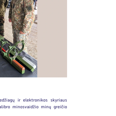
džiagų ir elektronikos skyriaus
alibro minosvaidžio minų greičio