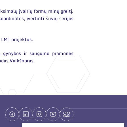
aksimalų įvairių formų minų greitį.
ordinates, įvertinti šūvių serijos
 LMT projektus.
uvos gynybos ir saugumo pramonės
ndas Vaikšnoras.