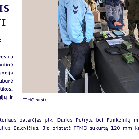
IS
TI
Ą
estro
utinė
ncija
ubūrė
tikos,
ijų ir
FTMC nuotr.
oriaus patarėjas plk. Darius Petryla bei Funkcinių me
aulius Balevičius. Jie pristatė FTMC sukurtą 120 mm k