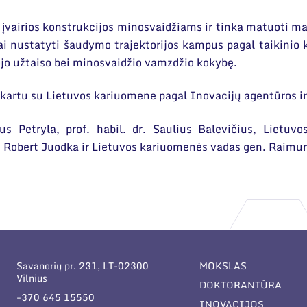
as įvairios konstrukcijos minosvaidžiams ir tinka matuoti m
i nustatyti šaudymo trajektorijos kampus pagal taikinio ko
ojo užtaiso bei minosvaidžio vamzdžio kokybę.
kartu su Lietuvos kariuomene pagal Inovacijų agentūros ir
ius Petryla, prof. habil. dr. Saulius Balevičius, Liet
ys Robert Juodka ir Lietuvos kariuomenės vadas gen. Raimu
Savanorių pr. 231, LT-02300
MOKSLAS
Vilnius
DOKTORANTŪRA
+370 645 15550
INOVACIJOS