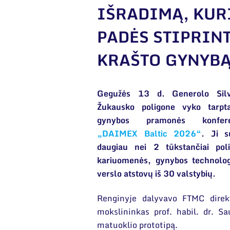
IŠRADIMĄ, KUR
PADĖS STIPRIN
KRAŠTO GYNYB
Gegužės 13 d. Generolo Silv
Žukausko poligone vyko tarpta
gynybos pramonės konfere
„DAIMEX Baltic 2026“
. Ji s
daugiau nei 2 tūkstančiai poli
kariuomenės, gynybos technolog
verslo atstovų iš 30 valstybių.
Renginyje dalyvavo FTMC direkt
mokslininkas prof. habil. dr. S
matuoklio prototipą.