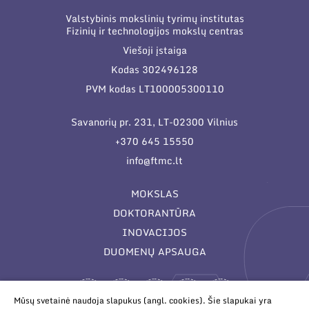
Valstybinis mokslinių tyrimų institutas
Fizinių ir technologijos mokslų centras
Viešoji įstaiga
Kodas 302496128
PVM kodas LT100005300110
Savanorių pr. 231, LT-02300 Vilnius
+370 645 15550
info@ftmc.lt
MOKSLAS
DOKTORANTŪRA
INOVACIJOS
DUOMENŲ APSAUGA
Mūsų svetainė naudoja slapukus (angl. cookies). Šie slapukai yra