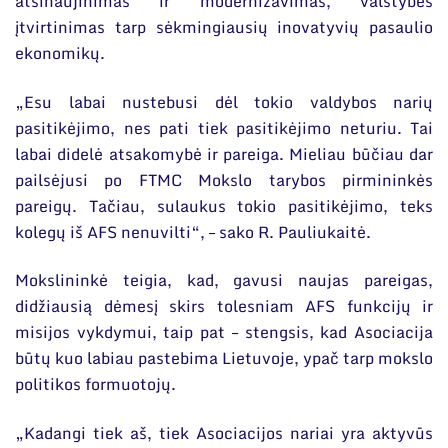
atsinaujinimas ir modernizavimas, valstybės
įtvirtinimas tarp sėkmingiausių inovatyvių pasaulio
ekonomikų.
„Esu labai nustebusi dėl tokio valdybos narių
pasitikėjimo, nes pati tiek pasitikėjimo neturiu. Tai
labai didelė atsakomybė ir pareiga. Mieliau būčiau dar
pailsėjusi po FTMC Mokslo tarybos pirmininkės
pareigų. Tačiau, sulaukus tokio pasitikėjimo, teks
kolegų iš AFS nenuvilti“, – sako R. Pauliukaitė.
Mokslininkė teigia, kad, gavusi naujas pareigas,
didžiausią dėmesį skirs tolesniam AFS funkcijų ir
misijos vykdymui, taip pat – stengsis, kad Asociacija
būtų kuo labiau pastebima Lietuvoje, ypač tarp mokslo
politikos formuotojų.
„Kadangi tiek aš, tiek Asociacijos nariai yra aktyvūs