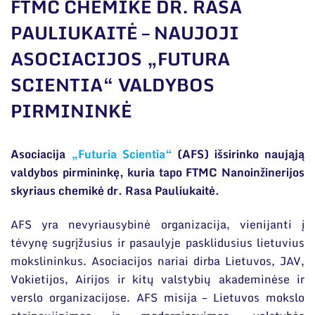
Narystė nacionalinėse ir tarptautinėse
FTMC CHEMIKĖ DR. RASA
organizacijose bei asociacijose
PAULIUKAITĖ – NAUJOJI
Bendri rekvizitai
ASOCIACIJOS „FUTURA
Administracija
SCIENTIA“ VALDYBOS
Darbuotojų kontaktai
PIRMININKĖ
Asociacija
„Futuria Scientia“
(AFS) išsirinko naująją
valdybos pirmininkę, kuria tapo FTMC Nanoinžinerijos
skyriaus chemikė dr. Rasa Pauliukaitė.
AFS yra nevyriausybinė organizacija, vienijanti į
tėvynę sugrįžusius ir pasaulyje pasklidusius lietuvius
mokslininkus. Asociacijos nariai dirba Lietuvos, JAV,
Vokietijos, Airijos ir kitų valstybių akademinėse ir
verslo organizacijose. AFS misija – Lietuvos mokslo