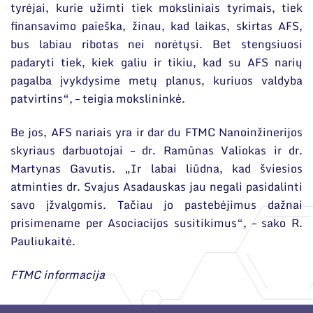
tyrėjai, kurie užimti tiek moksliniais tyrimais, tiek
finansavimo paieška, žinau, kad laikas, skirtas AFS,
bus labiau ribotas nei norėtųsi. Bet stengsiuosi
padaryti tiek, kiek galiu ir tikiu, kad su AFS narių
pagalba įvykdysime metų planus, kuriuos valdyba
patvirtins“, – teigia mokslininkė.
Be jos, AFS nariais yra ir dar du FTMC Nanoinžinerijos
skyriaus darbuotojai – dr. Ramūnas Valiokas ir dr.
Martynas Gavutis. „Ir labai liūdna, kad šviesios
atminties dr. Svajus Asadauskas jau negali pasidalinti
savo įžvalgomis. Tačiau jo pastebėjimus dažnai
prisimename per Asociacijos susitikimus“, – sako R.
Pauliukaitė.
FTMC informacija