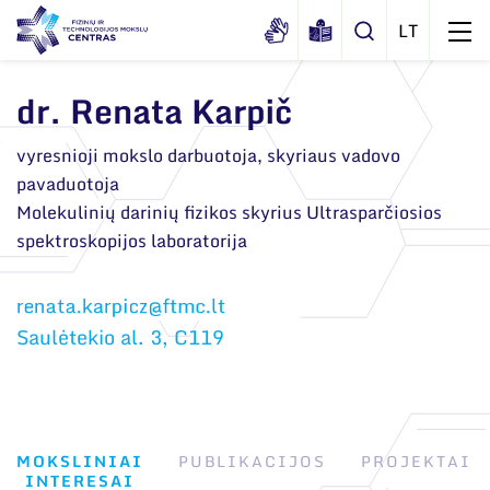
dr. Renata Karpič
Apie mus
vyresnioji mokslo darbuotoja, skyriaus vadovo
pavaduotoja
Dokumentai
Struktūra
Molekulinių darinių fizikos skyrius Ultrasparčiosios
Sertifikatai ir akreditavimo pažymėjimai
spektroskopijos laboratorija
Administracija
Naujienos
Viešieji pirkimai
Administraciniai skyriai
Renginiai
Korupcijos prevencija
Moksliniai skyriai
Saulėtekio al. 3, C119
Tinklalaidės
Bendri rekvizitai
Duomenų apsauga
Mokslo taryba
Leidiniai
Administracija
Darbuotojams
Tarptautinė patarėjų taryba
Darbuotojų kontaktai
Nuorodos
Mokslininkai emeritai
MOKSLINIAI
PUBLIKACIJOS
PROJEKTAI
INTERESAI