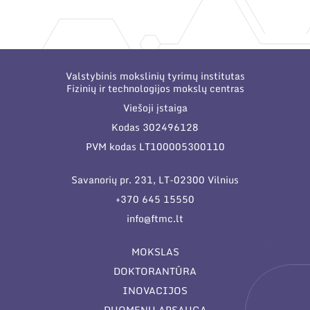
Narystė nacionalinėse ir tarptautinėse
organizacijose bei asociacijose
Valstybinis mokslinių tyrimų institutas
Fizinių ir technologijos mokslų centras
Viešoji įstaiga
Kodas 302496128
PVM kodas LT100005300110
Savanorių pr. 231, LT-02300 Vilnius
+370 645 15550
info@ftmc.lt
MOKSLAS
DOKTORANTŪRA
INOVACIJOS
DUOMENŲ APSAUGA