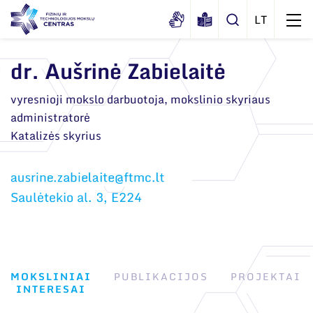
dr. Aušrinė Zabielaitė
Apie mus
vyresnioji mokslo darbuotoja, mokslinio skyriaus
administratorė
Dokumentai
Struktūra
Katalizės skyrius
Sertifikatai ir akreditavimo pažymėjimai
Administracija
Naujienos
Viešieji pirkimai
Administraciniai skyriai
Renginiai
Saulėtekio al. 3, E224
Korupcijos prevencija
Moksliniai skyriai
Tinklalaidės
Bendri rekvizitai
Duomenų apsauga
Mokslo taryba
Leidiniai
Administracija
Darbuotojams
Tarptautinė patarėjų taryba
MOKSLINIAI
PUBLIKACIJOS
PROJEKTAI
Darbuotojų kontaktai
Nuorodos
INTERESAI
Mokslininkai emeritai