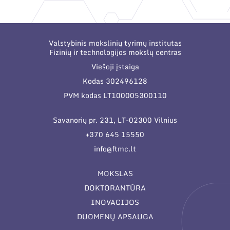
Narystė nacionalinėse ir tarptautinėse
organizacijose bei asociacijose
Valstybinis mokslinių tyrimų institutas
Fizinių ir technologijos mokslų centras
Viešoji įstaiga
Kodas 302496128
PVM kodas LT100005300110
Savanorių pr. 231, LT-02300 Vilnius
+370 645 15550
info@ftmc.lt
MOKSLAS
DOKTORANTŪRA
INOVACIJOS
DUOMENŲ APSAUGA