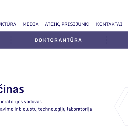
UKTŪRA
MEDIA
ATEIK, PRISIJUNK!
KONTAKTAI
DOKTORANTŪRA
činas
boratorijos vadovas
vimo ir biolustų technologijų laboratorija