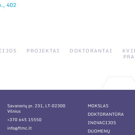
p., 402
CIJOS
PROJEKTAI
DOKTORANTAI
KVI
PRA
Savanorių pr. 231, LT-02300
MOKSLAS
Vilnius
DOKTORANTŪRA
+370 645 15550
INOVACIJOS
info@ftmc.lt
DUOMENŲ