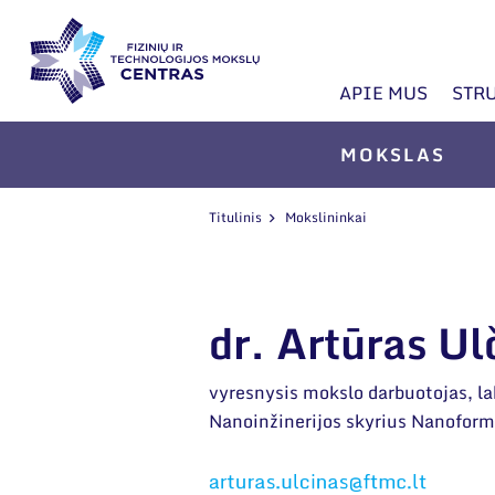
APIE MUS
STR
MOKSLAS
Titulinis
Mokslininkai
dr. Artūras Ul
vyresnysis mokslo darbuotojas, la
Nanoinžinerijos skyrius Nanoforma