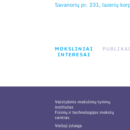
Savanorių pr. 231, lazerių kor
MOKSLINIAI
PUBLIKA
INTERESAI
Valstybinis mokslinių tyrimų
institutas
Fizinių ir technologijos mokslų
centras
Viešoji įstaiga