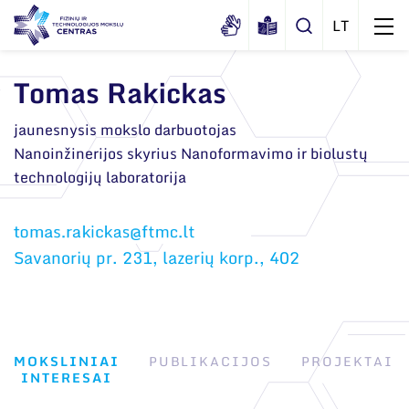
Tomas Rakickas
Apie mus
jaunesnysis mokslo darbuotojas
Nanoinžinerijos skyrius Nanoformavimo ir biolustų
Dokumentai
Struktūra
technologijų laboratorija
Sertifikatai ir akreditavimo pažymėjimai
Administracija
Naujienos
Viešieji pirkimai
Administraciniai skyriai
Renginiai
Savanorių pr. 231, lazerių korp., 402
Korupcijos prevencija
Moksliniai skyriai
Tinklalaidės
Bendri rekvizitai
Duomenų apsauga
Mokslo taryba
Leidiniai
Administracija
Darbuotojams
Tarptautinė patarėjų taryba
MOKSLINIAI
PUBLIKACIJOS
PROJEKTAI
Darbuotojų kontaktai
Nuorodos
INTERESAI
Mokslininkai emeritai