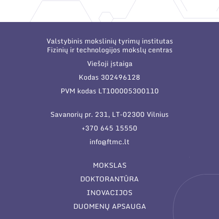
Narystė nacionalinėse ir tarptautinėse
organizacijose bei asociacijose
Valstybinis mokslinių tyrimų institutas
Fizinių ir technologijos mokslų centras
Viešoji įstaiga
Kodas 302496128
PVM kodas LT100005300110
Savanorių pr. 231, LT-02300 Vilnius
+370 645 15550
info@ftmc.lt
MOKSLAS
DOKTORANTŪRA
INOVACIJOS
DUOMENŲ APSAUGA