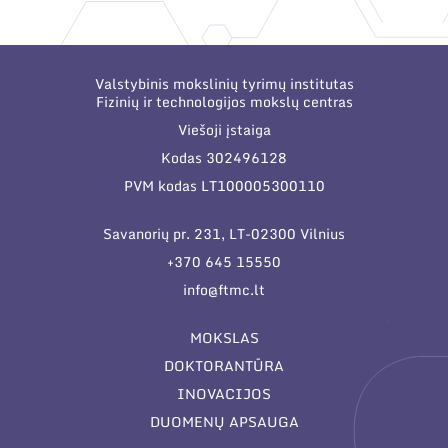
Narystė nacionalinėse ir tarptautinėse
organizacijose bei asociacijose
Valstybinis mokslinių tyrimų institutas
Fizinių ir technologijos mokslų centras
Viešoji įstaiga
Kodas 302496128
PVM kodas LT100005300110
Savanorių pr. 231, LT-02300 Vilnius
+370 645 15550
info@ftmc.lt
MOKSLAS
DOKTORANTŪRA
INOVACIJOS
DUOMENŲ APSAUGA