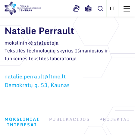
Natalie Perrault
Apie mus
mokslininkė stažuotoja
Tekstilės technologijų skyrius Išmaniosios ir
Dokumentai
Struktūra
funkcinės tekstilės laboratorija
Sertifikatai ir akreditavimo pažymėjimai
Administracija
Naujienos
Viešieji pirkimai
Administraciniai skyriai
Renginiai
Demokratų g. 53, Kaunas
Korupcijos prevencija
Moksliniai skyriai
Tinklalaidės
Bendri rekvizitai
Duomenų apsauga
Mokslo taryba
Leidiniai
Administracija
Darbuotojams
Tarptautinė patarėjų taryba
MOKSLINIAI
PUBLIKACIJOS
PROJEKTAI
Darbuotojų kontaktai
Nuorodos
INTERESAI
Mokslininkai emeritai