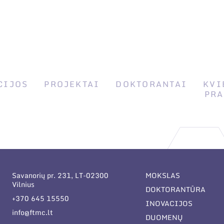
CIJOS
PROJEKTAI
DOKTORANTAI
KVI
PRA
Savanorių pr. 231, LT-02300
MOKSLAS
Vilnius
DOKTORANTŪRA
+370 645 15550
INOVACIJOS
info@ftmc.lt
DUOMENŲ