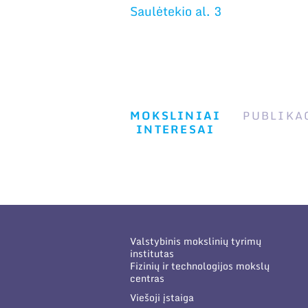
Saulėtekio al. 3
MOKSLINIAI
PUBLIKA
INTERESAI
Valstybinis mokslinių tyrimų
institutas
Fizinių ir technologijos mokslų
centras
Viešoji įstaiga